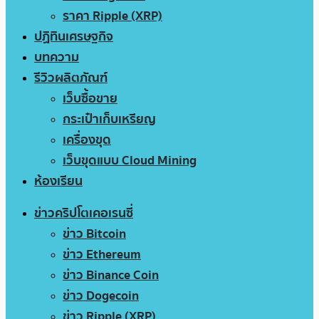
ราคา Ripple (XRP)
ปฏิทินเศรษฐกิจ
บทความ
รีวิวผลิตภัณฑ์
เว็บซื้อขาย
กระเป๋าเก็บเหรียญ
เครื่องขุด
เว็บขุดแบบ Cloud Mining
ห้องเรียน
ข่าวคริปโตเคอเรนซี่
ข่าว Bitcoin
ข่าว Ethereum
ข่าว Binance Coin
ข่าว Dogecoin
ข่าว Ripple (XRP)