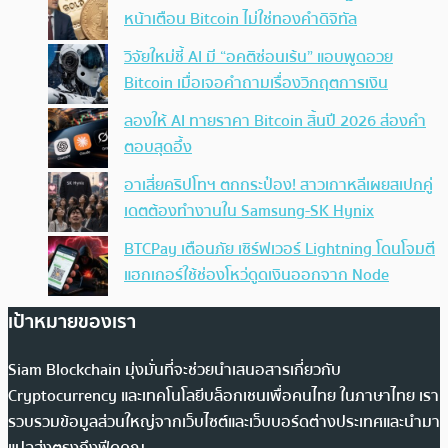
หน้าเตือน Bitcoin ไม่ใช่ทองคำดิจิทัล
วิจัยใหม่ชี้ AI มี “อคติซ่อนเร้น” แอบพูดอวย
Bitcoin เมื่อเจอคำถามเรื่องวิกฤตการเงิน
ลองให้ AI ทายราคา Bitcoin สิ้นปี 2026 ส่องคำ
ตอบสุดอึ้ง
อาเสี่ยคริปโทฯ ตกกระป๋อง! สาวเกาหลีเผยสเปกคู่
เดตต้องทำงานใน Samsung-SK Hynix
BTCPay เตือนภัย เซิร์ฟเวอร์ Lightning โดนโจมตี
แฮกเกอร์ใช้ช่องโหว่ดูดเงินออกจาก Node
เป้าหมายของเรา
Siam Blockchain มุ่งมั่นที่จะช่วยนำเสนอสารเกี่ยวกับ
Cryptocurrency และเทคโนโลยีบล็อกเชนเพื่อคนไทย ในภาษาไทย เรา
รวบรวมข้อมูลส่วนใหญ่จากเว็บไซต์และเว็บบอร์ดต่างประเทศและนำมา
แปลส่งตรงถึงฟีดคุณ