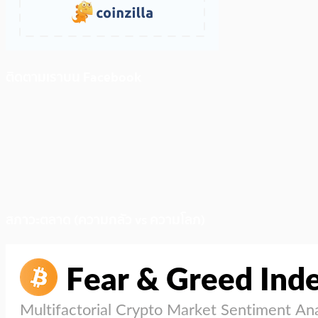
ติดตามเราบน Facebook
สภาวะตลาด (ความกลัว vs ความโลภ)