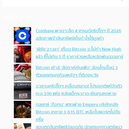
ประเด็นล่าสุด
Coinbase พาเจาะลึก 4 เทรนด์คริปโทฯ ปี 2026
สลัดภาพจำสินทรัพย์เก็งกำไรไร้มูลค่า
‘พิชัย จาวลา’ เตือน Bitcoin จะไม่ทำ New High
แล้ว ชี้ไม่เกิน 5 ปี ราคาร่วงเหลือหลักพันดอลลาร์
Bitcoin เข้าสู่ ‘สัปดาห์เงินเฟ้อ’ ส่องไทม์ไลน์ 3
ตัวเลขเศรษฐกิจสหรัฐฯ ที่ต้องระวัง
อวสานคริปโทฯ เกลื่อนตลาด! โปรเจกต์แห่ปิดตัว
ทะลุ 100 แห่ง หลังแฮ็กระบาด-เงินทุนหดหาย
กลยุทธ์ ‘ถือทน’ แตกพ่าย Empery บริษัทคลัง
Bitcoin เทขาย 1,635 BTC เหลือในพอร์ตไม่ถึง
ครึ่ง
สอบตกสินทรัพย์ปลอดภัย นักเศรษฐศาสตร์แนว