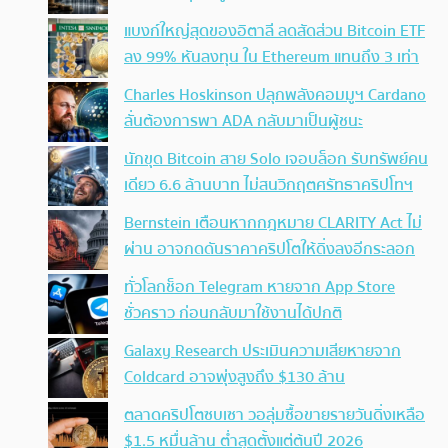
แบงก์ใหญ่สุดของอิตาลี ลดสัดส่วน Bitcoin ETF
ลง 99% หันลงทุน ใน Ethereum แทนถึง 3 เท่า
Charles Hoskinson ปลุกพลังคอมมูฯ Cardano
ลั่นต้องการพา ADA กลับมาเป็นผู้ชนะ
นักขุด Bitcoin สาย Solo เจอบล็อก รับทรัพย์คน
เดียว 6.6 ล้านบาท ไม่สนวิกฤตศรัทธาคริปโทฯ
Bernstein เตือนหากกฎหมาย CLARITY Act ไม่
ผ่าน อาจกดดันราคาคริปโตให้ดิ่งลงอีกระลอก
ทั่วโลกช็อก Telegram หายจาก App Store
ชั่วคราว ก่อนกลับมาใช้งานได้ปกติ
Galaxy Research ประเมินความเสียหายจาก
Coldcard อาจพุ่งสูงถึง $130 ล้าน
ตลาดคริปโตซบเซา วอลุ่มซื้อขายรายวันดิ่งเหลือ
$1.5 หมื่นล้าน ต่ำสุดตั้งแต่ต้นปี 2026