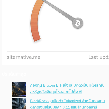
ประเด็นล่าสุด
กองทุน Bitcoin ETF เจ๊งและปิดตัวเป็นแห่งแรกใน
สหรัฐหลังเงินทุนไหลออกไปฝั่ง AI
BlackRock ลุยเปิดตัว Tokenized สำหรับกองทุน
ตลาดเงินยุโรปมูลค่า 3.11 แสนล้านดอลลาร์