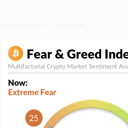
สภาวะตลาด (ความกลัว vs ความโลภ)