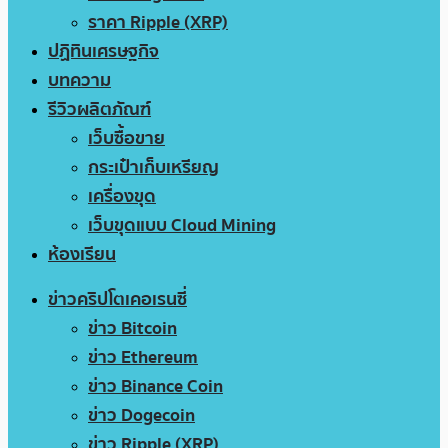
ราคา Ripple (XRP)
ปฏิทินเศรษฐกิจ
บทความ
รีวิวผลิตภัณฑ์
เว็บซื้อขาย
กระเป๋าเก็บเหรียญ
เครื่องขุด
เว็บขุดแบบ Cloud Mining
ห้องเรียน
ข่าวคริปโตเคอเรนซี่
ข่าว Bitcoin
ข่าว Ethereum
ข่าว Binance Coin
ข่าว Dogecoin
ข่าว Ripple (XRP)