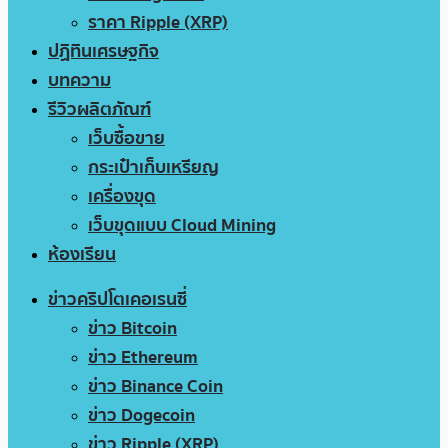
ราคา Ripple (XRP)
ปฏิทินเศรษฐกิจ
บทความ
รีวิวผลิตภัณฑ์
เว็บซื้อขาย
กระเป๋าเก็บเหรียญ
เครื่องขุด
เว็บขุดแบบ Cloud Mining
ห้องเรียน
ข่าวคริปโตเคอเรนซี่
ข่าว Bitcoin
ข่าว Ethereum
ข่าว Binance Coin
ข่าว Dogecoin
ข่าว Ripple (XRP)