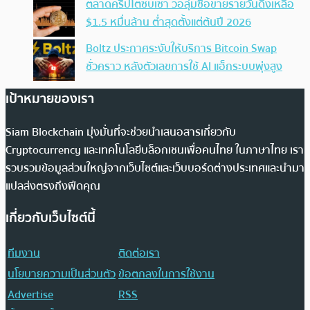
ตลาดคริปโตซบเซา วอลุ่มซื้อขายรายวันดิ่งเหลือ
$1.5 หมื่นล้าน ต่ำสุดตั้งแต่ต้นปี 2026
Boltz ประกาศระงับให้บริการ Bitcoin Swap
ชั่วคราว หลังตัวเลขการใช้ AI แฮ็กระบบพุ่งสูง
เป้าหมายของเรา
Siam Blockchain มุ่งมั่นที่จะช่วยนำเสนอสารเกี่ยวกับ
Cryptocurrency และเทคโนโลยีบล็อกเชนเพื่อคนไทย ในภาษาไทย เรา
รวบรวมข้อมูลส่วนใหญ่จากเว็บไซต์และเว็บบอร์ดต่างประเทศและนำมา
แปลส่งตรงถึงฟีดคุณ
เกี่ยวกับเว็บไซต์นี้
ทีมงาน
ติดต่อเรา
นโยบายความเป็นส่วนตัว
ข้อตกลงในการใช้งาน
Advertise
RSS