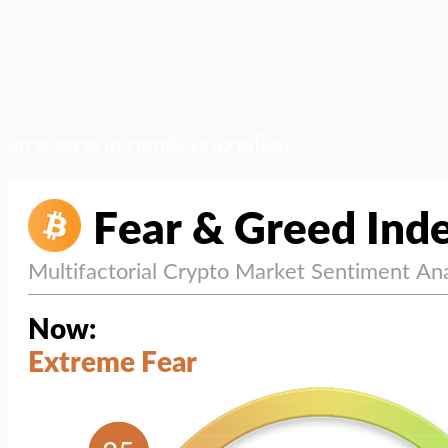
สภาวะตลาด (ความกลัว vs ความโลภ)