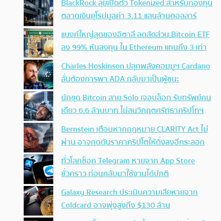
BlackRock ลุยเปิดตัว Tokenized สำหรับกองทุน
ตลาดเงินยุโรปมูลค่า 3.11 แสนล้านดอลลาร์
แบงก์ใหญ่สุดของอิตาลี ลดสัดส่วน Bitcoin ETF
ลง 99% หันลงทุน ใน Ethereum แทนถึง 3 เท่า
Charles Hoskinson ปลุกพลังคอมมูฯ Cardano
ลั่นต้องการพา ADA กลับมาเป็นผู้ชนะ
นักขุด Bitcoin สาย Solo เจอบล็อก รับทรัพย์คน
เดียว 6.6 ล้านบาท ไม่สนวิกฤตศรัทธาคริปโทฯ
Bernstein เตือนหากกฎหมาย CLARITY Act ไม่
ผ่าน อาจกดดันราคาคริปโตให้ดิ่งลงอีกระลอก
ทั่วโลกช็อก Telegram หายจาก App Store
ชั่วคราว ก่อนกลับมาใช้งานได้ปกติ
Galaxy Research ประเมินความเสียหายจาก
Coldcard อาจพุ่งสูงถึง $130 ล้าน