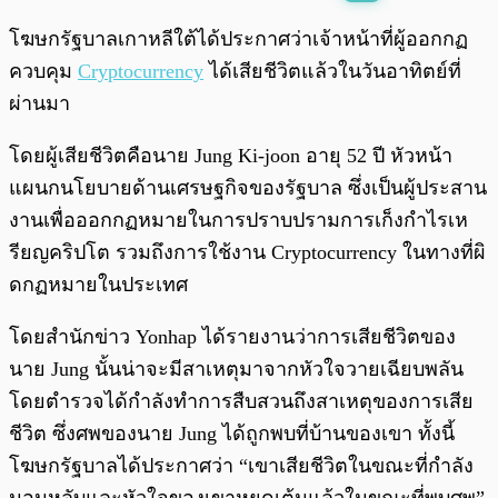
พร้อมเล่น
0:00
/
0:00
โฆษกรัฐบาลเกาหลีใต้ได้ประกาศว่าเจ้าหน้าที่ผู้ออกกฏ
ควบคุม
Cryptocurrency
ได้เสียชีวิตแล้วในวันอาทิตย์ที่
ผ่านมา
โดยผู้เสียชีวิตคือนาย Jung Ki-joon อายุ 52 ปี หัวหน้า
แผนกนโยบายด้านเศรษฐกิจของรัฐบาล ซึ่งเป็นผู้ประสาน
งานเพื่อออกกฏหมายในการปราบปรามการเก็งกำไรเห
รียญคริปโต รวมถึงการใช้งาน Cryptocurrency ในทางที่ผิ
ดกฏหมายในประเทศ
โดยสำนักข่าว Yonhap ได้รายงานว่าการเสียชีวิตของ
นาย Jung นั้นน่าจะมีสาเหตุมาจากหัวใจวายเฉียบพลัน
โดยตำรวจได้กำลังทำการสืบสวนถึงสาเหตุของการเสีย
ชีวิต ซึ่งศพของนาย Jung ได้ถูกพบที่บ้านของเขา ทั้งนี้
โฆษกรัฐบาลได้ประกาศว่า “เขาเสียชีวิตในขณะที่กำลัง