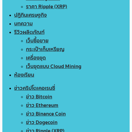
ราคา Ripple (XRP)
ปฏิทินเศรษฐกิจ
บทความ
รีวิวผลิตภัณฑ์
เว็บซื้อขาย
กระเป๋าเก็บเหรียญ
เครื่องขุด
เว็บขุดแบบ Cloud Mining
ห้องเรียน
ข่าวคริปโตเคอเรนซี่
ข่าว Bitcoin
ข่าว Ethereum
ข่าว Binance Coin
ข่าว Dogecoin
ข่าว Ripple (XRP)