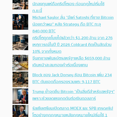
นักลงทุนแห่ถือคริปโตเอง ก่อนกฎใหม่เริ่มใช้
ก.ย.นี้
Michael Saylor ลั่น “มีแค่ Satoshi ที่ขาย Bitcoin
น้อยกว่าผม” หลัง Strategy ถือ BTC ทะลุ
840,000 BTC
คริปโตถูกขโมยไปแล้วกว่า $1,200 ล้าน จาก 276
เหตุการณ์ในปี ปี 2026 Coldcard คิดเป็นสัดส่วน
10% จากทั้งหมด
จีนเทขายพันธบัตรสหรัฐฯเหลือ $659,000 ล้าน
เดินหน้าสะสมทองคำต่อเนื่องแทน
Block ของ Jack Dorsey ช้อน Bitcoin เพิ่ม 234
BTC ดันยอดถือครองรวมแตะ 9,117 BTC
Trump ย้ำจุดยืน Bitcoin “เป็นสิ่งดีสำหรับสหรัฐฯ”
เพราะช่วยลดแรงกดดันต่อเงินดอลลาร์
รัสเซียเตรียมเปิดตลาด MOEX และ SPB เทรดคริป
โตอย่างถูกกฎหมายหลังกฎหมายใหม่เริ่มใช้ 1