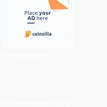
ติดตามเราบน Facebook
สภาวะตลาด (ความกลัว vs ความโลภ)