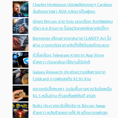
Charles Hoskinson ปลุกพลังคอมมูฯ Cardano
ลั่นต้องการพา ADA กลับมาเป็นผู้ชนะ
นักขุด Bitcoin สาย Solo เจอบล็อก รับทรัพย์คน
เดียว 6.6 ล้านบาท ไม่สนวิกฤตศรัทธาคริปโทฯ
Bernstein เตือนหากกฎหมาย CLARITY Act ไม่
ผ่าน อาจกดดันราคาคริปโตให้ดิ่งลงอีกระลอก
ทั่วโลกช็อก Telegram หายจาก App Store
ชั่วคราว ก่อนกลับมาใช้งานได้ปกติ
Galaxy Research ประเมินความเสียหายจาก
Coldcard อาจพุ่งสูงถึง $130 ล้าน
ตลาดคริปโตซบเซา วอลุ่มซื้อขายรายวันดิ่งเหลือ
$1.5 หมื่นล้าน ต่ำสุดตั้งแต่ต้นปี 2026
Boltz ประกาศระงับให้บริการ Bitcoin Swap
ชั่วคราว หลังตัวเลขการใช้ AI แฮ็กระบบพุ่งสูง