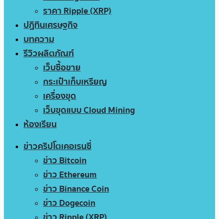
ราคา Ripple (XRP)
ปฏิทินเศรษฐกิจ
บทความ
รีวิวผลิตภัณฑ์
เว็บซื้อขาย
กระเป๋าเก็บเหรียญ
เครื่องขุด
เว็บขุดแบบ Cloud Mining
ห้องเรียน
ข่าวคริปโตเคอเรนซี่
ข่าว Bitcoin
ข่าว Ethereum
ข่าว Binance Coin
ข่าว Dogecoin
ข่าว Ripple (XRP)