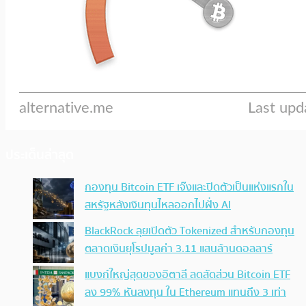
ประเด็นล่าสุด
กองทุน Bitcoin ETF เจ๊งและปิดตัวเป็นแห่งแรกใน
สหรัฐหลังเงินทุนไหลออกไปฝั่ง AI
BlackRock ลุยเปิดตัว Tokenized สำหรับกองทุน
ตลาดเงินยุโรปมูลค่า 3.11 แสนล้านดอลลาร์
แบงก์ใหญ่สุดของอิตาลี ลดสัดส่วน Bitcoin ETF
ลง 99% หันลงทุน ใน Ethereum แทนถึง 3 เท่า