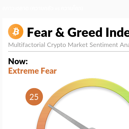
สภาวะตลาด (ความกลัว vs ความโลภ)