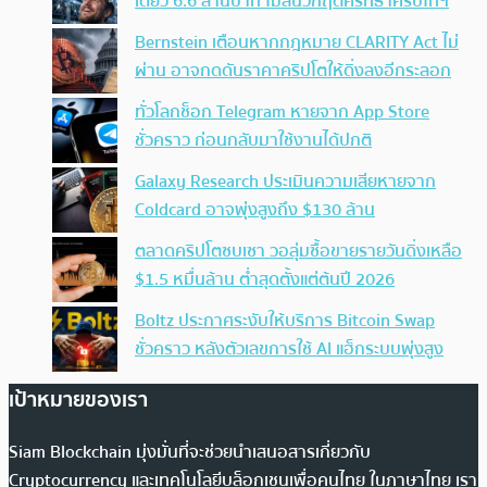
เดียว 6.6 ล้านบาท ไม่สนวิกฤตศรัทธาคริปโทฯ
Bernstein เตือนหากกฎหมาย CLARITY Act ไม่
ผ่าน อาจกดดันราคาคริปโตให้ดิ่งลงอีกระลอก
ทั่วโลกช็อก Telegram หายจาก App Store
ชั่วคราว ก่อนกลับมาใช้งานได้ปกติ
Galaxy Research ประเมินความเสียหายจาก
Coldcard อาจพุ่งสูงถึง $130 ล้าน
ตลาดคริปโตซบเซา วอลุ่มซื้อขายรายวันดิ่งเหลือ
$1.5 หมื่นล้าน ต่ำสุดตั้งแต่ต้นปี 2026
Boltz ประกาศระงับให้บริการ Bitcoin Swap
ชั่วคราว หลังตัวเลขการใช้ AI แฮ็กระบบพุ่งสูง
เป้าหมายของเรา
Siam Blockchain มุ่งมั่นที่จะช่วยนำเสนอสารเกี่ยวกับ
Cryptocurrency และเทคโนโลยีบล็อกเชนเพื่อคนไทย ในภาษาไทย เรา