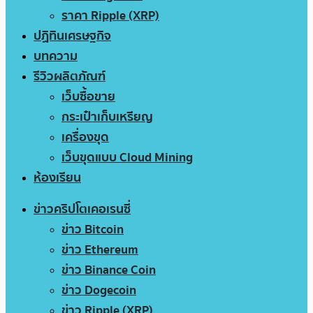
ราคา Ripple (XRP)
ปฏิทินเศรษฐกิจ
บทความ
รีวิวผลิตภัณฑ์
เว็บซื้อขาย
กระเป๋าเก็บเหรียญ
เครื่องขุด
เว็บขุดแบบ Cloud Mining
ห้องเรียน
ข่าวคริปโตเคอเรนซี่
ข่าว Bitcoin
ข่าว Ethereum
ข่าว Binance Coin
ข่าว Dogecoin
ข่าว Ripple (XRP)