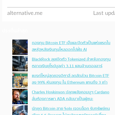
ประเด็นล่าสุด
กองทุน Bitcoin ETF เจ๊งและปิดตัวเป็นแห่งแรกใน
สหรัฐหลังเงินทุนไหลออกไปฝั่ง AI
BlackRock ลุยเปิดตัว Tokenized สำหรับกองทุน
ตลาดเงินยุโรปมูลค่า 3.11 แสนล้านดอลลาร์
แบงก์ใหญ่สุดของอิตาลี ลดสัดส่วน Bitcoin ETF
ลง 99% หันลงทุน ใน Ethereum แทนถึง 3 เท่า
Charles Hoskinson ปลุกพลังคอมมูฯ Cardano
ลั่นต้องการพา ADA กลับมาเป็นผู้ชนะ
นักขุด Bitcoin สาย Solo เจอบล็อก รับทรัพย์คน