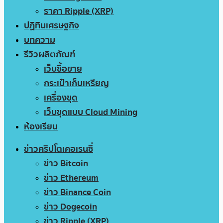
ราคา Ripple (XRP)
ปฏิทินเศรษฐกิจ
บทความ
รีวิวผลิตภัณฑ์
เว็บซื้อขาย
กระเป๋าเก็บเหรียญ
เครื่องขุด
เว็บขุดแบบ Cloud Mining
ห้องเรียน
ข่าวคริปโตเคอเรนซี่
ข่าว Bitcoin
ข่าว Ethereum
ข่าว Binance Coin
ข่าว Dogecoin
ข่าว Ripple (XRP)