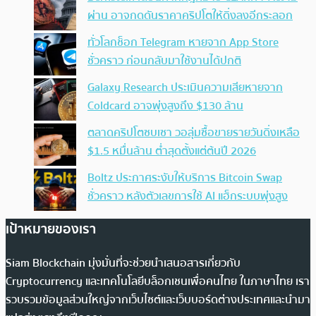
ผ่าน อาจกดดันราคาคริปโตให้ดิ่งลงอีกระลอก
ทั่วโลกช็อก Telegram หายจาก App Store
ชั่วคราว ก่อนกลับมาใช้งานได้ปกติ
Galaxy Research ประเมินความเสียหายจาก
Coldcard อาจพุ่งสูงถึง $130 ล้าน
ตลาดคริปโตซบเซา วอลุ่มซื้อขายรายวันดิ่งเหลือ
$1.5 หมื่นล้าน ต่ำสุดตั้งแต่ต้นปี 2026
Boltz ประกาศระงับให้บริการ Bitcoin Swap
ชั่วคราว หลังตัวเลขการใช้ AI แฮ็กระบบพุ่งสูง
เป้าหมายของเรา
Siam Blockchain มุ่งมั่นที่จะช่วยนำเสนอสารเกี่ยวกับ
Cryptocurrency และเทคโนโลยีบล็อกเชนเพื่อคนไทย ในภาษาไทย เรา
รวบรวมข้อมูลส่วนใหญ่จากเว็บไซต์และเว็บบอร์ดต่างประเทศและนำมา