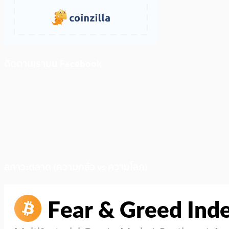
ติดตามเราบน Facebook
สภาวะตลาด (ความกลัว vs ความโลภ)