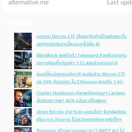
ประเด็นล่าสุด
กองทุน Bitcoin ETF เจ๊งและปิดตัวเป็นแห่งแรกใน
สหรัฐหลังเงินทุนไหลออกไปฝั่ง AI
BlackRock ลุยเปิดตัว Tokenized สำหรับกองทุน
ตลาดเงินยุโรปมูลค่า 3.11 แสนล้านดอลลาร์
แบงก์ใหญ่สุดของอิตาลี ลดสัดส่วน Bitcoin ETF
ลง 99% หันลงทุน ใน Ethereum แทนถึง 3 เท่า
Charles Hoskinson ปลุกพลังคอมมูฯ Cardano
ลั่นต้องการพา ADA กลับมาเป็นผู้ชนะ
นักขุด Bitcoin สาย Solo เจอบล็อก รับทรัพย์คน
เดียว 6.6 ล้านบาท ไม่สนวิกฤตศรัทธาคริปโทฯ
Bernstein เตือนหากกฎหมาย CLARITY Act ไม่