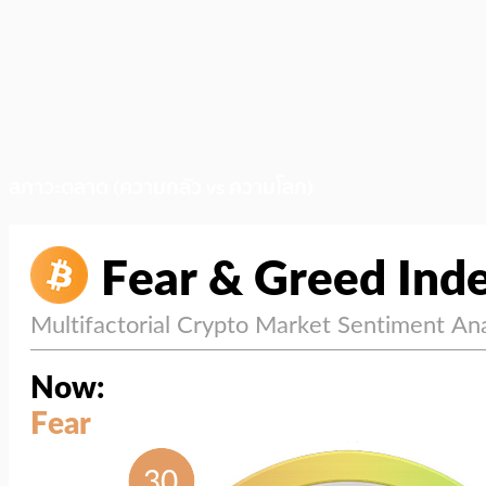
สภาวะตลาด (ความกลัว vs ความโลภ)