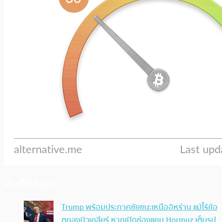
ประเด็นล่าสุด
Trump พร้อมประกาศชัยชนะเหนืออิหร่าน แม้ไร้ข้อ
ตกลงนิวเคลียร์ หากเปิดช่องแคบ Hormuz เต็มรูป