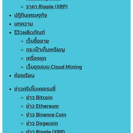
ราคา Ripple (XRP)
ปฏิทินเศรษฐกิจ
บทความ
รีวิวผลิตภัณฑ์
เว็บซื้อขาย
กระเป๋าเก็บเหรียญ
เครื่องขุด
เว็บขุดแบบ Cloud Mining
ห้องเรียน
ข่าวคริปโตเคอเรนซี่
ข่าว Bitcoin
ข่าว Ethereum
ข่าว Binance Coin
ข่าว Dogecoin
ข่าว Ripple (XRP)