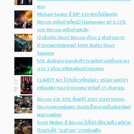
แบบ
Michael Saylor ชี้ BIP-110 แทบไม่มีผลต่อ
Bitcoin เครือข่ายใหม่มี Hashpower แค่ 0.15%
ของ Bitcoin เครือข่ายหลัก
เจ้ามือเปิด Short Bitcoin เกือบ 2 พันล้านบาท
ห่างจุดพอร์ตแตกแค่ $400 ลุ้นเกิด Short
Squeeze
SOL ส่งสัญญาณกลับตัว ทะลุเส้นขาลงที่กดราคา
นาน 3 เดือน เตรียมพุ่งอย่างรุนแรง
CLARITY Act ได้วันโหวตใหม่แล้ว วุฒิสภาสหรัฐฯ
เตรียมพิจารณาร่างกฎหมายวันที่ 15 กันยายน
Bitcoin ร่วง 35% ตั้งแต่ปี 2025 สวนทางทอง-
เงิน-ทองแดงพุ่งแรง ดันคริปโตกลายเป็นสินทรัพย์
ผลงานแย่สุด
Scott Melker ชี้ Bitcoin ไม่ได้ทำให้รวยเร็ว แต่ช่วย
ป้องกันให้ “จนช้าลง” จากเงินเฟ้อ