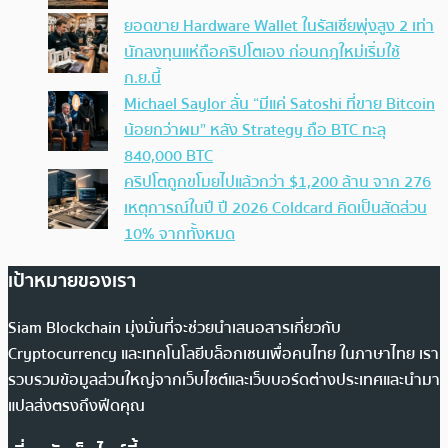
ยอดขาย Hardware Wallet ในรัสเซียพุ่งสูง 2 เท่า
นักลงทุนแห่ถือคริปโตเอง ก่อนกฎใหม่เริ่มใช้
ก.ย.นี้
Michael Saylor ลั่น “มีแค่ Satoshi ที่ขาย Bitcoin
น้อยกว่าผม” หลัง Strategy ถือ BTC ทะลุ
840,000 BTC
คริปโตถูกขโมยไปแล้วกว่า $1,200 ล้าน จาก 276
เหตุการณ์ในปี ปี 2026 Coldcard คิดเป็นสัดส่วน
10% จากทั้งหมด
เป้าหมายของเรา
Siam Blockchain มุ่งมั่นที่จะช่วยนำเสนอสารเกี่ยวกับ
Cryptocurrency และเทคโนโลยีบล็อกเชนเพื่อคนไทย ในภาษาไทย เรา
รวบรวมข้อมูลส่วนใหญ่จากเว็บไซต์และเว็บบอร์ดต่างประเทศและนำมา
แปลส่งตรงถึงฟีดคุณ