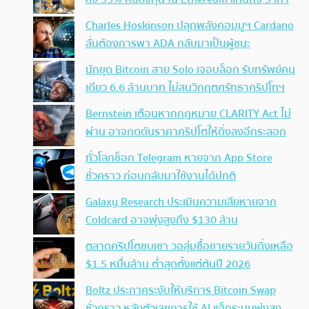
Charles Hoskinson ปลุกพลังคอมมูฯ Cardano
ลั่นต้องการพา ADA กลับมาเป็นผู้ชนะ
นักขุด Bitcoin สาย Solo เจอบล็อก รับทรัพย์คน
เดียว 6.6 ล้านบาท ไม่สนวิกฤตศรัทธาคริปโทฯ
Bernstein เตือนหากกฎหมาย CLARITY Act ไม่
ผ่าน อาจกดดันราคาคริปโตให้ดิ่งลงอีกระลอก
ทั่วโลกช็อก Telegram หายจาก App Store
ชั่วคราว ก่อนกลับมาใช้งานได้ปกติ
Galaxy Research ประเมินความเสียหายจาก
Coldcard อาจพุ่งสูงถึง $130 ล้าน
ตลาดคริปโตซบเซา วอลุ่มซื้อขายรายวันดิ่งเหลือ
$1.5 หมื่นล้าน ต่ำสุดตั้งแต่ต้นปี 2026
Boltz ประกาศระงับให้บริการ Bitcoin Swap
ชั่วคราว หลังตัวเลขการใช้ AI แฮ็กระบบพุ่งสูง