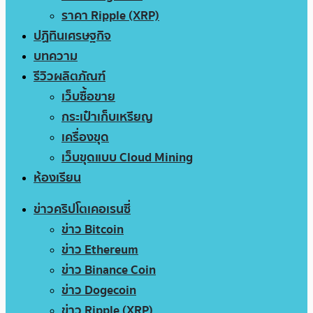
ราคา Ripple (XRP)
ปฏิทินเศรษฐกิจ
บทความ
รีวิวผลิตภัณฑ์
เว็บซื้อขาย
กระเป๋าเก็บเหรียญ
เครื่องขุด
เว็บขุดแบบ Cloud Mining
ห้องเรียน
ข่าวคริปโตเคอเรนซี่
ข่าว Bitcoin
ข่าว Ethereum
ข่าว Binance Coin
ข่าว Dogecoin
ข่าว Ripple (XRP)