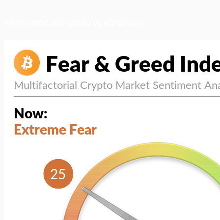
สภาวะตลาด (ความกลัว vs ความโลภ)