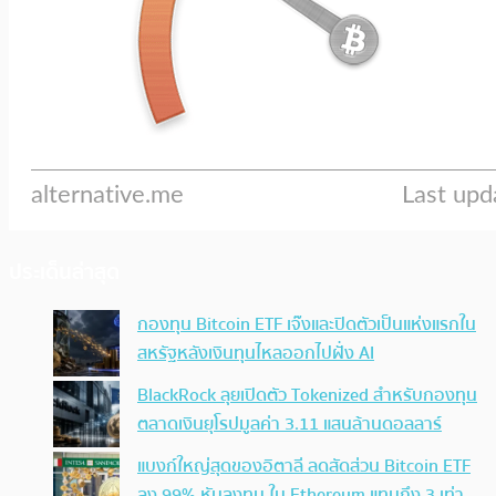
ประเด็นล่าสุด
กองทุน Bitcoin ETF เจ๊งและปิดตัวเป็นแห่งแรกใน
สหรัฐหลังเงินทุนไหลออกไปฝั่ง AI
BlackRock ลุยเปิดตัว Tokenized สำหรับกองทุน
ตลาดเงินยุโรปมูลค่า 3.11 แสนล้านดอลลาร์
แบงก์ใหญ่สุดของอิตาลี ลดสัดส่วน Bitcoin ETF
ลง 99% หันลงทุน ใน Ethereum แทนถึง 3 เท่า