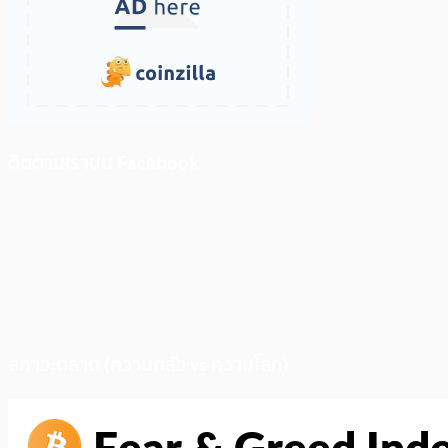
ติดตามเราบน Facebook
สภาวะตลาด (ความกลัว vs ความโลภ)