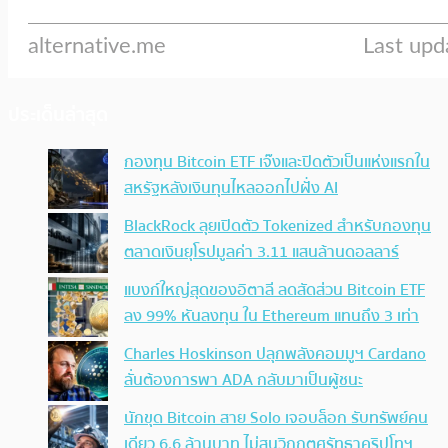
ประเด็นล่าสุด
กองทุน Bitcoin ETF เจ๊งและปิดตัวเป็นแห่งแรกใน
สหรัฐหลังเงินทุนไหลออกไปฝั่ง AI
BlackRock ลุยเปิดตัว Tokenized สำหรับกองทุน
ตลาดเงินยุโรปมูลค่า 3.11 แสนล้านดอลลาร์
แบงก์ใหญ่สุดของอิตาลี ลดสัดส่วน Bitcoin ETF
ลง 99% หันลงทุน ใน Ethereum แทนถึง 3 เท่า
Charles Hoskinson ปลุกพลังคอมมูฯ Cardano
ลั่นต้องการพา ADA กลับมาเป็นผู้ชนะ
นักขุด Bitcoin สาย Solo เจอบล็อก รับทรัพย์คน
เดียว 6.6 ล้านบาท ไม่สนวิกฤตศรัทธาคริปโทฯ