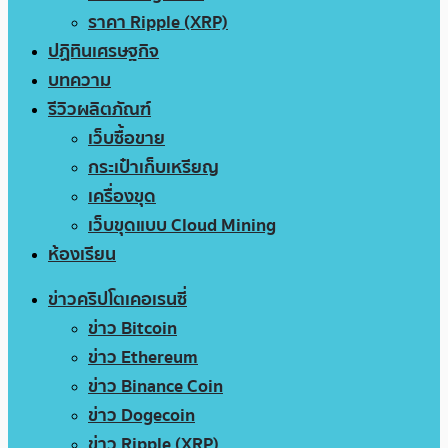
ราคา Ripple (XRP)
ปฏิทินเศรษฐกิจ
บทความ
รีวิวผลิตภัณฑ์
เว็บซื้อขาย
กระเป๋าเก็บเหรียญ
เครื่องขุด
เว็บขุดแบบ Cloud Mining
ห้องเรียน
ข่าวคริปโตเคอเรนซี่
ข่าว Bitcoin
ข่าว Ethereum
ข่าว Binance Coin
ข่าว Dogecoin
ข่าว Ripple (XRP)