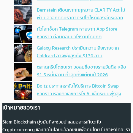
Bernstein เตือนหากกฎหมาย CLARITY Act ไม่
ผ่าน อาจกดดันราคาคริปโตให้ดิ่งลงอีกระลอก
ทั่วโลกช็อก Telegram หายจาก App Store
ชั่วคราว ก่อนกลับมาใช้งานได้ปกติ
Galaxy Research ประเมินความเสียหายจาก
Coldcard อาจพุ่งสูงถึง $130 ล้าน
ตลาดคริปโตซบเซา วอลุ่มซื้อขายรายวันดิ่งเหลือ
$1.5 หมื่นล้าน ต่ำสุดตั้งแต่ต้นปี 2026
Boltz ประกาศระงับให้บริการ Bitcoin Swap
ชั่วคราว หลังตัวเลขการใช้ AI แฮ็กระบบพุ่งสูง
เป้าหมายของเรา
Siam Blockchain มุ่งมั่นที่จะช่วยนำเสนอสารเกี่ยวกับ
Cryptocurrency และเทคโนโลยีบล็อกเชนเพื่อคนไทย ในภาษาไทย เรา