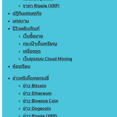
ราคา Ripple (XRP)
ปฏิทินเศรษฐกิจ
บทความ
รีวิวผลิตภัณฑ์
เว็บซื้อขาย
กระเป๋าเก็บเหรียญ
เครื่องขุด
เว็บขุดแบบ Cloud Mining
ห้องเรียน
ข่าวคริปโตเคอเรนซี่
ข่าว Bitcoin
ข่าว Ethereum
ข่าว Binance Coin
ข่าว Dogecoin
ข่าว Ripple (XRP)