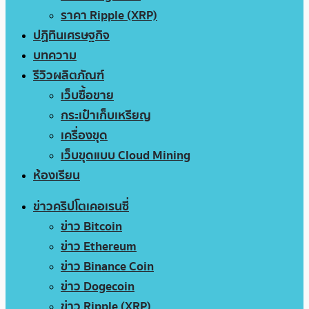
ราคา Ripple (XRP)
ปฏิทินเศรษฐกิจ
บทความ
รีวิวผลิตภัณฑ์
เว็บซื้อขาย
กระเป๋าเก็บเหรียญ
เครื่องขุด
เว็บขุดแบบ Cloud Mining
ห้องเรียน
ข่าวคริปโตเคอเรนซี่
ข่าว Bitcoin
ข่าว Ethereum
ข่าว Binance Coin
ข่าว Dogecoin
ข่าว Ripple (XRP)