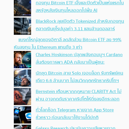
กองทุน Bitcoin ETF เจ๊งและปิดตัวเป็นแห่งแรกใน
สหรัฐหลังเงินทุนไหลออกไปฝั่ง AI
BlackRock ลุยเปิดตัว Tokenized สำหรับกองทุน
ตลาดเงินยุโรปมูลค่า 3.11 แสนล้านดอลลาร์
แบงก์ใหญ่สุดของอิตาลี ลดสัดส่วน Bitcoin ETF ลง 99%
หันลงทุน ใน Ethereum แทนถึง 3 เท่า
Charles Hoskinson ปลุกพลังคอมมูฯ Cardano
ลั่นต้องการพา ADA กลับมาเป็นผู้ชนะ
นักขุด Bitcoin สาย Solo เจอบล็อก รับทรัพย์คน
เดียว 6.6 ล้านบาท ไม่สนวิกฤตศรัทธาคริปโทฯ
Bernstein เตือนหากกฎหมาย CLARITY Act ไม่
ผ่าน อาจกดดันราคาคริปโตให้ดิ่งลงอีกระลอก
ทั่วโลกช็อก Telegram หายจาก App Store
ชั่วคราว ก่อนกลับมาใช้งานได้ปกติ
Galaxy Research ประเมินความเสียหายจาก