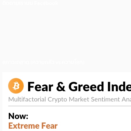
ติดตามเราบน Facebook
สภาวะตลาด (ความกลัว vs ความโลภ)