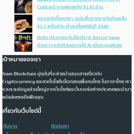
Coldcard อาจพุ่งสูงถึง $130 ล้าน
ตลาดคริปโตซบเซา วอลุ่มซื้อขายรายวันดิ่งเหลือ
$1.5 หมื่นล้าน ต่ำสุดตั้งแต่ต้นปี 2026
Boltz ประกาศระงับให้บริการ Bitcoin Swap
ชั่วคราว หลังตัวเลขการใช้ AI แฮ็กระบบพุ่งสูง
เป้าหมายของเรา
Siam Blockchain มุ่งมั่นที่จะช่วยนำเสนอสารเกี่ยวกับ
Cryptocurrency และเทคโนโลยีบล็อกเชนเพื่อคนไทย ในภาษาไทย เรา
รวบรวมข้อมูลส่วนใหญ่จากเว็บไซต์และเว็บบอร์ดต่างประเทศและนำมา
แปลส่งตรงถึงฟีดคุณ
เกี่ยวกับเว็บไซต์นี้
ทีมงาน
ติดต่อเรา