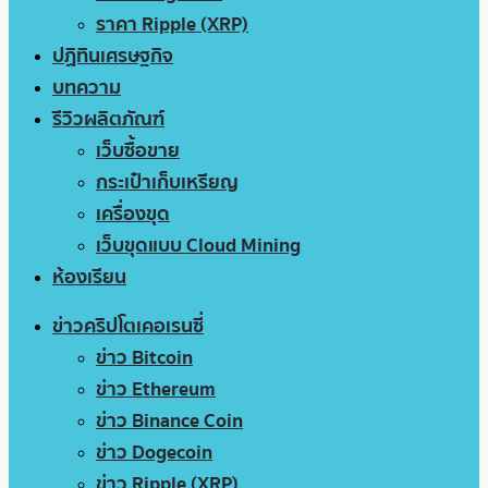
ราคา Ripple (XRP)
ปฏิทินเศรษฐกิจ
บทความ
รีวิวผลิตภัณฑ์
เว็บซื้อขาย
กระเป๋าเก็บเหรียญ
เครื่องขุด
เว็บขุดแบบ Cloud Mining
ห้องเรียน
ข่าวคริปโตเคอเรนซี่
ข่าว Bitcoin
ข่าว Ethereum
ข่าว Binance Coin
ข่าว Dogecoin
ข่าว Ripple (XRP)