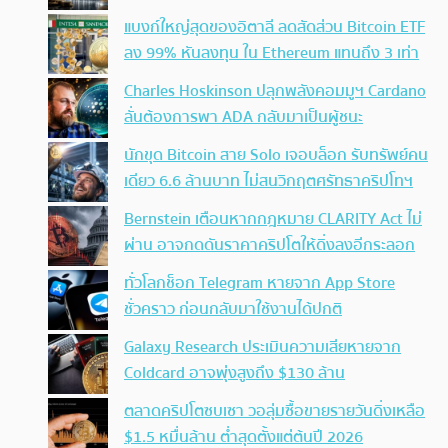
แบงก์ใหญ่สุดของอิตาลี ลดสัดส่วน Bitcoin ETF
ลง 99% หันลงทุน ใน Ethereum แทนถึง 3 เท่า
Charles Hoskinson ปลุกพลังคอมมูฯ Cardano
ลั่นต้องการพา ADA กลับมาเป็นผู้ชนะ
นักขุด Bitcoin สาย Solo เจอบล็อก รับทรัพย์คน
เดียว 6.6 ล้านบาท ไม่สนวิกฤตศรัทธาคริปโทฯ
Bernstein เตือนหากกฎหมาย CLARITY Act ไม่
ผ่าน อาจกดดันราคาคริปโตให้ดิ่งลงอีกระลอก
ทั่วโลกช็อก Telegram หายจาก App Store
ชั่วคราว ก่อนกลับมาใช้งานได้ปกติ
Galaxy Research ประเมินความเสียหายจาก
Coldcard อาจพุ่งสูงถึง $130 ล้าน
ตลาดคริปโตซบเซา วอลุ่มซื้อขายรายวันดิ่งเหลือ
$1.5 หมื่นล้าน ต่ำสุดตั้งแต่ต้นปี 2026