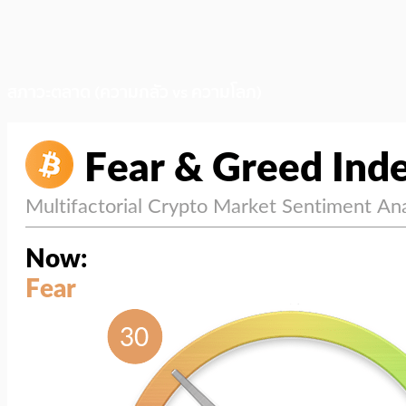
สภาวะตลาด (ความกลัว vs ความโลภ)