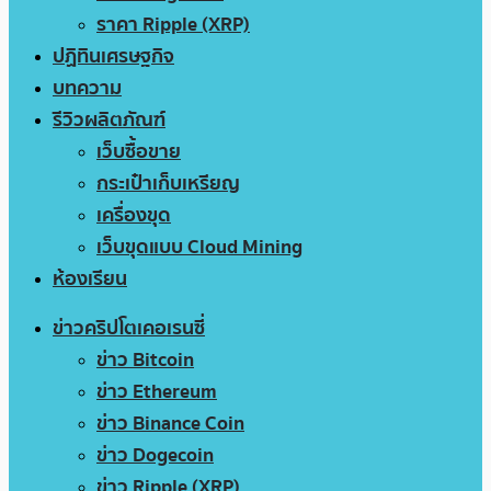
ราคา Ripple (XRP)
ปฏิทินเศรษฐกิจ
บทความ
รีวิวผลิตภัณฑ์
เว็บซื้อขาย
กระเป๋าเก็บเหรียญ
เครื่องขุด
เว็บขุดแบบ Cloud Mining
ห้องเรียน
ข่าวคริปโตเคอเรนซี่
ข่าว Bitcoin
ข่าว Ethereum
ข่าว Binance Coin
ข่าว Dogecoin
ข่าว Ripple (XRP)