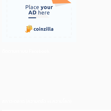
ติดตามเราบน Facebook
สภาวะตลาด (ความกลัว vs ความโลภ)