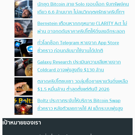
นักขุด Bitcoin สาย Solo เจอบล็อก รับทรัพย์คน
เดียว 6.6 ล้านบาท ไม่สนวิกฤตศรัทธาคริปโทฯ
Bernstein เตือนหากกฎหมาย CLARITY Act ไม่
ผ่าน อาจกดดันราคาคริปโตให้ดิ่งลงอีกระลอก
ทั่วโลกช็อก Telegram หายจาก App Store
ชั่วคราว ก่อนกลับมาใช้งานได้ปกติ
Galaxy Research ประเมินความเสียหายจาก
Coldcard อาจพุ่งสูงถึง $130 ล้าน
ตลาดคริปโตซบเซา วอลุ่มซื้อขายรายวันดิ่งเหลือ
$1.5 หมื่นล้าน ต่ำสุดตั้งแต่ต้นปี 2026
Boltz ประกาศระงับให้บริการ Bitcoin Swap
ชั่วคราว หลังตัวเลขการใช้ AI แฮ็กระบบพุ่งสูง
เป้าหมายของเรา