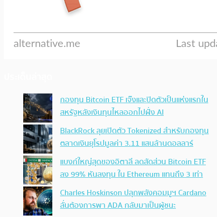
ประเด็นล่าสุด
กองทุน Bitcoin ETF เจ๊งและปิดตัวเป็นแห่งแรกใน
สหรัฐหลังเงินทุนไหลออกไปฝั่ง AI
BlackRock ลุยเปิดตัว Tokenized สำหรับกองทุน
ตลาดเงินยุโรปมูลค่า 3.11 แสนล้านดอลลาร์
แบงก์ใหญ่สุดของอิตาลี ลดสัดส่วน Bitcoin ETF
ลง 99% หันลงทุน ใน Ethereum แทนถึง 3 เท่า
Charles Hoskinson ปลุกพลังคอมมูฯ Cardano
ลั่นต้องการพา ADA กลับมาเป็นผู้ชนะ