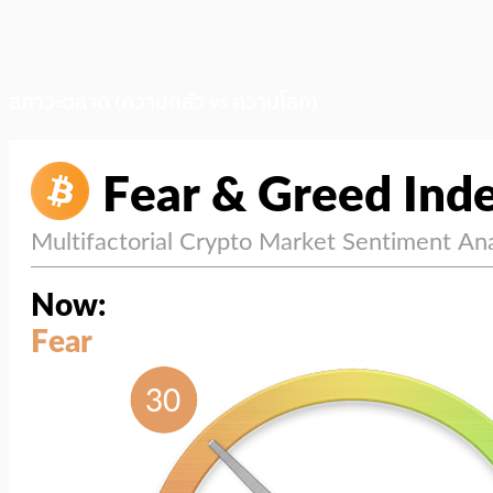
สภาวะตลาด (ความกลัว vs ความโลภ)