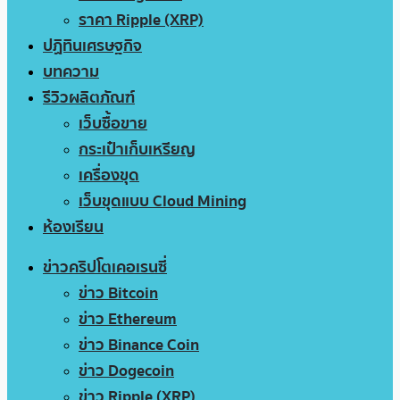
ราคา Ripple (XRP)
ปฏิทินเศรษฐกิจ
บทความ
รีวิวผลิตภัณฑ์
เว็บซื้อขาย
กระเป๋าเก็บเหรียญ
เครื่องขุด
เว็บขุดแบบ Cloud Mining
ห้องเรียน
ข่าวคริปโตเคอเรนซี่
ข่าว Bitcoin
ข่าว Ethereum
ข่าว Binance Coin
ข่าว Dogecoin
ข่าว Ripple (XRP)