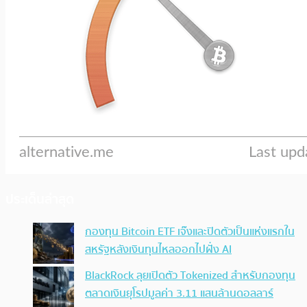
ประเด็นล่าสุด
กองทุน Bitcoin ETF เจ๊งและปิดตัวเป็นแห่งแรกใน
สหรัฐหลังเงินทุนไหลออกไปฝั่ง AI
BlackRock ลุยเปิดตัว Tokenized สำหรับกองทุน
ตลาดเงินยุโรปมูลค่า 3.11 แสนล้านดอลลาร์