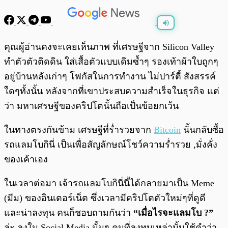
พร้อมเล่น
0:00
/
0:00
คุณผู้อ่านคงจะเคยเห็นภาพ ที่เศรษฐีจาก Silicon Valley
ทำตัวตัวติดดิน ใส่เสื้อตัวแบบเดิมซ้ำๆ รองเท้าผ้าใบถูกๆ
อยู่บ้านหลังเก่าๆ โฟกัสในการทำงาน ไม่ปาร์ตี้ สังสรรค์
ใดๆทั้งนั้น หลังจากที่เขาประสบความสำเร็จในธุรกิจ แต่
ว่า มหาเศรษฐีของคริปโตนั้นถือเป็นข้อยกเว้น
ในทางตรงกันข้าม เศรษฐีที่ร่ำรวยจาก
Bitcoin
นั้นกลับซื้อ
รถแลมโบกินี่ เป็นเพื่อสัญลักษณ์โชว์ความร่ำรวย ,มั่งคั่ง
ของเค้าเอง
ในเวลาต่อมา เจ้ารถแลมโบกินี่นี้ได้กลายมาเป็น Meme
(มีม) ของอินเตอร์เน็ต ซึ่งเวลามีคริปโตตัวใหม่ๆที่ดูดี
และน่าลงทุน คนก็ชอบถามกันว่า
“เมื่อไรจะแลมโบ ?”
ล่ะ ลงใน Social Media นั้นๆ คนที่ลงทุนเหล่านั้นใช้คำว่า