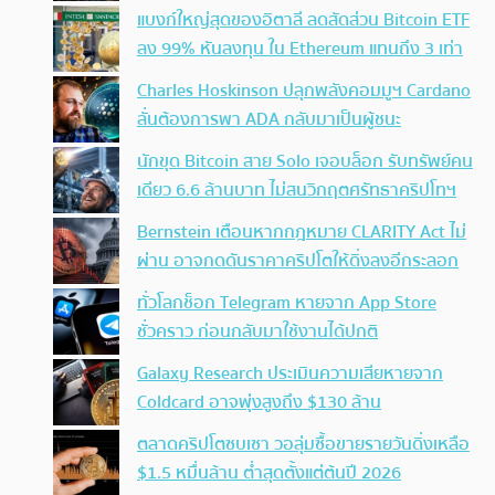
แบงก์ใหญ่สุดของอิตาลี ลดสัดส่วน Bitcoin ETF
ลง 99% หันลงทุน ใน Ethereum แทนถึง 3 เท่า
Charles Hoskinson ปลุกพลังคอมมูฯ Cardano
ลั่นต้องการพา ADA กลับมาเป็นผู้ชนะ
นักขุด Bitcoin สาย Solo เจอบล็อก รับทรัพย์คน
เดียว 6.6 ล้านบาท ไม่สนวิกฤตศรัทธาคริปโทฯ
Bernstein เตือนหากกฎหมาย CLARITY Act ไม่
ผ่าน อาจกดดันราคาคริปโตให้ดิ่งลงอีกระลอก
ทั่วโลกช็อก Telegram หายจาก App Store
ชั่วคราว ก่อนกลับมาใช้งานได้ปกติ
Galaxy Research ประเมินความเสียหายจาก
Coldcard อาจพุ่งสูงถึง $130 ล้าน
ตลาดคริปโตซบเซา วอลุ่มซื้อขายรายวันดิ่งเหลือ
$1.5 หมื่นล้าน ต่ำสุดตั้งแต่ต้นปี 2026