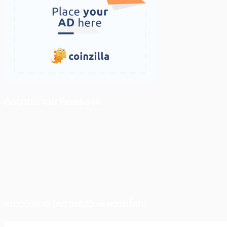
ติดตามเราบน Facebook
สภาวะตลาด (ความกลัว vs ความโลภ)