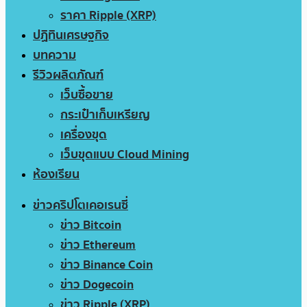
ราคา Ripple (XRP)
ปฏิทินเศรษฐกิจ
บทความ
รีวิวผลิตภัณฑ์
เว็บซื้อขาย
กระเป๋าเก็บเหรียญ
เครื่องขุด
เว็บขุดแบบ Cloud Mining
ห้องเรียน
ข่าวคริปโตเคอเรนซี่
ข่าว Bitcoin
ข่าว Ethereum
ข่าว Binance Coin
ข่าว Dogecoin
ข่าว Ripple (XRP)