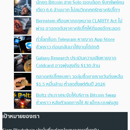
นักขุด Bitcoin สาย Solo เจอบล็อก รับทรัพย์คน
เดียว 6.6 ล้านบาท ไม่สนวิกฤตศรัทธาคริปโทฯ
Bernstein เตือนหากกฎหมาย CLARITY Act ไม่
ผ่าน อาจกดดันราคาคริปโตให้ดิ่งลงอีกระลอก
ทั่วโลกช็อก Telegram หายจาก App Store
ชั่วคราว ก่อนกลับมาใช้งานได้ปกติ
Galaxy Research ประเมินความเสียหายจาก
Coldcard อาจพุ่งสูงถึง $130 ล้าน
ตลาดคริปโตซบเซา วอลุ่มซื้อขายรายวันดิ่งเหลือ
$1.5 หมื่นล้าน ต่ำสุดตั้งแต่ต้นปี 2026
Boltz ประกาศระงับให้บริการ Bitcoin Swap
ชั่วคราว หลังตัวเลขการใช้ AI แฮ็กระบบพุ่งสูง
เป้าหมายของเรา