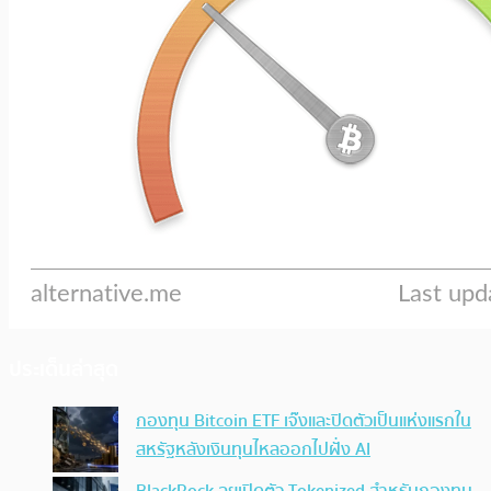
ประเด็นล่าสุด
กองทุน Bitcoin ETF เจ๊งและปิดตัวเป็นแห่งแรกใน
สหรัฐหลังเงินทุนไหลออกไปฝั่ง AI