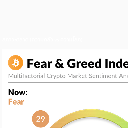
สภาวะตลาด (ความกลัว vs ความโลภ)