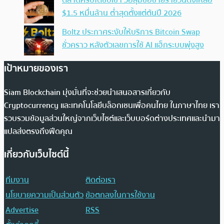
ตลาดคริปโตซบเซา วอลุ่มซื้อขายรายวันดิ่งเหลือ
$1.5 หมื่นล้าน ต่ำสุดตั้งแต่ต้นปี 2026
Boltz ประกาศระงับให้บริการ Bitcoin Swap
ชั่วคราว หลังตัวเลขการใช้ AI แฮ็กระบบพุ่งสูง
เป้าหมายของเรา
Siam Blockchain มุ่งมั่นที่จะช่วยนำเสนอสารเกี่ยวกับ
Cryptocurrency และเทคโนโลยีบล็อกเชนเพื่อคนไทย ในภาษาไทย เรา
รวบรวมข้อมูลส่วนใหญ่จากเว็บไซต์และเว็บบอร์ดต่างประเทศและนำมา
แปลส่งตรงถึงฟีดคุณ
เกี่ยวกับเว็บไซต์นี้
ทีมงาน
ติดต่อเรา
นโยบายความเป็นส่วนตัว
ข้อตกลงในการใช้งาน
Advertise
RSS