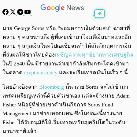
พร้อมเล่น
0:00
/
0:00
นาย George Soros หรือ “พ่อมดการเงินตัวแสบ” ฉายาที่
หลาย ๆ คนขนานถึง ผู้ที่เคยเข้ามาโจมตีเงินบาทและอีก
หลาย ๆ สกุลเงินในทวีปเอเชียจนทำให้เกิดวิกฤตการเงิน
ที่ส่งผลให้ชาวไทยต้อง
เผชิญความทุกข์ยากทางเศรษฐกิจ
ในปี 2540 นั้น มีรายงานว่าเขากำลังเริ่มกระโดดเข้ามา
ในตลาด
cryptocurrency
และจะเริ่มเทรดมันในเร็ว ๆ นี้
โดยอ้างอิงจาก
Bloomberg
นั้น นาย Soros จะไม่เข้ามา
เทรดเหรียญเหล่านี้ด้วยตัวเขาเอง แต่จะจ้างนาย Adam
Fisher หนือผู้ที่ช่วยเขาดำเนินกิจการ Soros Fund
Management มาช่วยเทรดแทน ซึ่งในขณะนี้ทางนาย
Fisher ได้รับอนุมัติให้เริ่มเทรดเหรียญคริปโตในระดับ
นานาชาติแล้ว