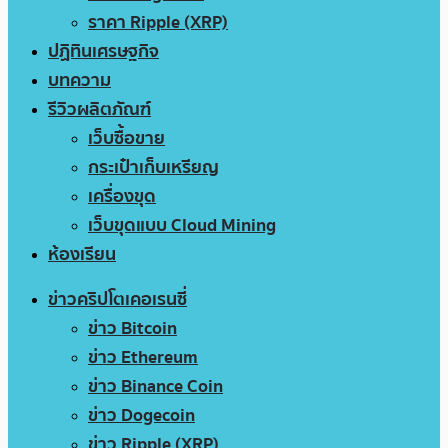
ราคา Ripple (XRP)
ปฏิทินเศรษฐกิจ
บทความ
รีวิวผลิตภัณฑ์
เว็บซื้อขาย
กระเป๋าเก็บเหรียญ
เครื่องขุด
เว็บขุดแบบ Cloud Mining
ห้องเรียน
ข่าวคริปโตเคอเรนซี่
ข่าว Bitcoin
ข่าว Ethereum
ข่าว Binance Coin
ข่าว Dogecoin
ข่าว Ripple (XRP)