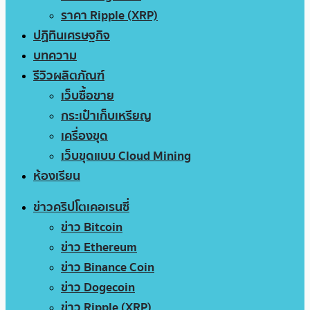
ราคา Ripple (XRP)
ปฏิทินเศรษฐกิจ
บทความ
รีวิวผลิตภัณฑ์
เว็บซื้อขาย
กระเป๋าเก็บเหรียญ
เครื่องขุด
เว็บขุดแบบ Cloud Mining
ห้องเรียน
ข่าวคริปโตเคอเรนซี่
ข่าว Bitcoin
ข่าว Ethereum
ข่าว Binance Coin
ข่าว Dogecoin
ข่าว Ripple (XRP)