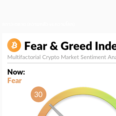
สภาวะตลาด (ความกลัว vs ความโลภ)