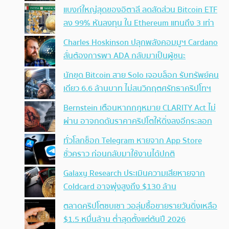
แบงก์ใหญ่สุดของอิตาลี ลดสัดส่วน Bitcoin ETF
ลง 99% หันลงทุน ใน Ethereum แทนถึง 3 เท่า
Charles Hoskinson ปลุกพลังคอมมูฯ Cardano
ลั่นต้องการพา ADA กลับมาเป็นผู้ชนะ
นักขุด Bitcoin สาย Solo เจอบล็อก รับทรัพย์คน
เดียว 6.6 ล้านบาท ไม่สนวิกฤตศรัทธาคริปโทฯ
Bernstein เตือนหากกฎหมาย CLARITY Act ไม่
ผ่าน อาจกดดันราคาคริปโตให้ดิ่งลงอีกระลอก
ทั่วโลกช็อก Telegram หายจาก App Store
ชั่วคราว ก่อนกลับมาใช้งานได้ปกติ
Galaxy Research ประเมินความเสียหายจาก
Coldcard อาจพุ่งสูงถึง $130 ล้าน
ตลาดคริปโตซบเซา วอลุ่มซื้อขายรายวันดิ่งเหลือ
$1.5 หมื่นล้าน ต่ำสุดตั้งแต่ต้นปี 2026