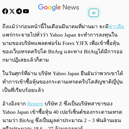
พร้อมเล่น
0:00
/
0:00
ถึงแม้ว่าก่อนหน้านี้ในเดือนมีนาคมที่ผ่านมา จะมี
ข่าวลือ
แพร่กระจายไปทั่วว่า Yahoo Japan จะทำการลงทุนใน
นามของบริษัทแพลตฟอร์ม Forex YJFX เพื่อเข้าซื้อหุ้น
ของเว็บเทรดคริปโต BitArg และทาง BitAtgได้มีการออ
กมาปฎิเสธแล้วก็ตาม
ในวันศุกร์ที่ผ่าน บริษัท Yahoo Japan ยืนยันว่าพวกเขาได้
ทำการเข้าซื้อหุ้นของกระดานเทรดคริปโตสัญชาติญี่ปุ่น
เป็นที่เรียบร้อยแล้ว
อ้างอิงจาก
Reuters
บริษัท Z ซึ่งเป็นบริษัทสาขาของ
Yahoo Japan เข้าซื้อหุ้น 40 เปอร์เซ็นต์ของกระดานเทรด
นามว่า BitArg ซึ่งเป็นมูลค่าประมาณ 2 – 3 พันล้านเยน
หรือประมาณ 18.6 – 27 ล้านดอลลาร์