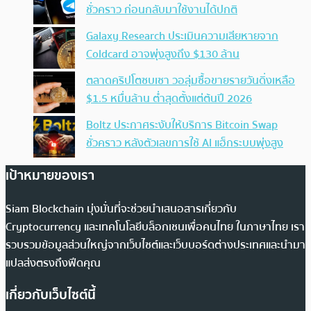
ชั่วคราว ก่อนกลับมาใช้งานได้ปกติ
Galaxy Research ประเมินความเสียหายจาก
Coldcard อาจพุ่งสูงถึง $130 ล้าน
ตลาดคริปโตซบเซา วอลุ่มซื้อขายรายวันดิ่งเหลือ
$1.5 หมื่นล้าน ต่ำสุดตั้งแต่ต้นปี 2026
Boltz ประกาศระงับให้บริการ Bitcoin Swap
ชั่วคราว หลังตัวเลขการใช้ AI แฮ็กระบบพุ่งสูง
เป้าหมายของเรา
Siam Blockchain มุ่งมั่นที่จะช่วยนำเสนอสารเกี่ยวกับ
Cryptocurrency และเทคโนโลยีบล็อกเชนเพื่อคนไทย ในภาษาไทย เรา
รวบรวมข้อมูลส่วนใหญ่จากเว็บไซต์และเว็บบอร์ดต่างประเทศและนำมา
แปลส่งตรงถึงฟีดคุณ
เกี่ยวกับเว็บไซต์นี้