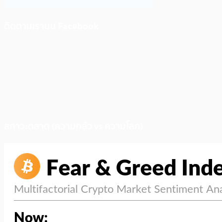
ติดตามเราบน Facebook
สภาวะตลาด (ความกลัว vs ความโลภ)