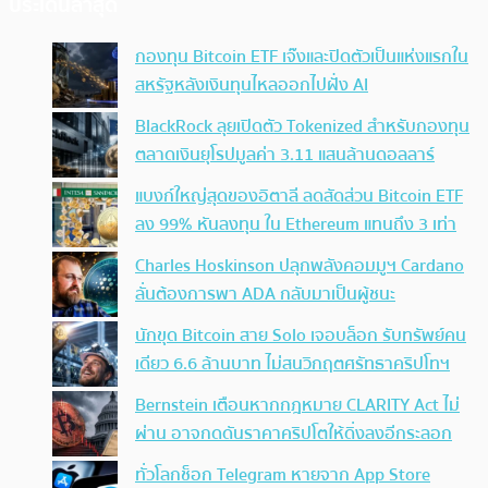
ประเด็นล่าสุด
กองทุน Bitcoin ETF เจ๊งและปิดตัวเป็นแห่งแรกใน
สหรัฐหลังเงินทุนไหลออกไปฝั่ง AI
BlackRock ลุยเปิดตัว Tokenized สำหรับกองทุน
ตลาดเงินยุโรปมูลค่า 3.11 แสนล้านดอลลาร์
แบงก์ใหญ่สุดของอิตาลี ลดสัดส่วน Bitcoin ETF
ลง 99% หันลงทุน ใน Ethereum แทนถึง 3 เท่า
Charles Hoskinson ปลุกพลังคอมมูฯ Cardano
ลั่นต้องการพา ADA กลับมาเป็นผู้ชนะ
นักขุด Bitcoin สาย Solo เจอบล็อก รับทรัพย์คน
เดียว 6.6 ล้านบาท ไม่สนวิกฤตศรัทธาคริปโทฯ
Bernstein เตือนหากกฎหมาย CLARITY Act ไม่
ผ่าน อาจกดดันราคาคริปโตให้ดิ่งลงอีกระลอก
ทั่วโลกช็อก Telegram หายจาก App Store