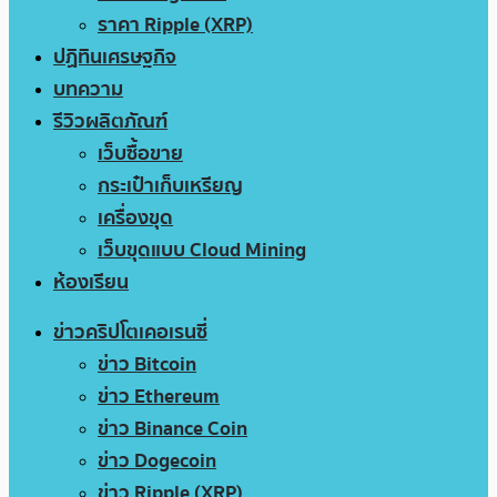
ราคา Ripple (XRP)
ปฏิทินเศรษฐกิจ
บทความ
รีวิวผลิตภัณฑ์
เว็บซื้อขาย
กระเป๋าเก็บเหรียญ
เครื่องขุด
เว็บขุดแบบ Cloud Mining
ห้องเรียน
ข่าวคริปโตเคอเรนซี่
ข่าว Bitcoin
ข่าว Ethereum
ข่าว Binance Coin
ข่าว Dogecoin
ข่าว Ripple (XRP)