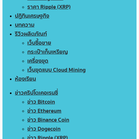
ราคา Ripple (XRP)
ปฏิทินเศรษฐกิจ
บทความ
รีวิวผลิตภัณฑ์
เว็บซื้อขาย
กระเป๋าเก็บเหรียญ
เครื่องขุด
เว็บขุดแบบ Cloud Mining
ห้องเรียน
ข่าวคริปโตเคอเรนซี่
ข่าว Bitcoin
ข่าว Ethereum
ข่าว Binance Coin
ข่าว Dogecoin
ข่าว Ripple (XRP)