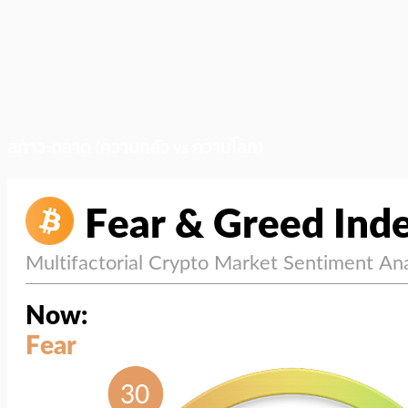
สภาวะตลาด (ความกลัว vs ความโลภ)