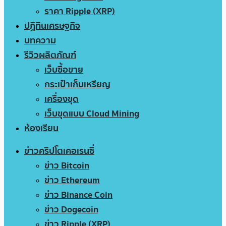
ราคา Ripple (XRP)
ปฏิทินเศรษฐกิจ
บทความ
รีวิวผลิตภัณฑ์
เว็บซื้อขาย
กระเป๋าเก็บเหรียญ
เครื่องขุด
เว็บขุดแบบ Cloud Mining
ห้องเรียน
ข่าวคริปโตเคอเรนซี่
ข่าว Bitcoin
ข่าว Ethereum
ข่าว Binance Coin
ข่าว Dogecoin
ข่าว Ripple (XRP)