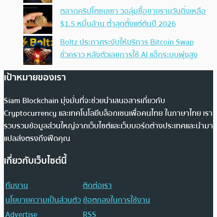
ตลาดคริปโตซบเซา วอลุ่มซื้อขายรายวันดิ่งเหลือ
$1.5 หมื่นล้าน ต่ำสุดตั้งแต่ต้นปี 2026
Boltz ประกาศระงับให้บริการ Bitcoin Swap
ชั่วคราว หลังตัวเลขการใช้ AI แฮ็กระบบพุ่งสูง
เป้าหมายของเรา
Siam Blockchain มุ่งมั่นที่จะช่วยนำเสนอสารเกี่ยวกับ
Cryptocurrency และเทคโนโลยีบล็อกเชนเพื่อคนไทย ในภาษาไทย เรา
รวบรวมข้อมูลส่วนใหญ่จากเว็บไซต์และเว็บบอร์ดต่างประเทศและนำมา
แปลส่งตรงถึงฟีดคุณ
เกี่ยวกับเว็บไซต์นี้
ทีมงาน
ติดต่อเรา
นโยบายความเป็นส่วนตัว
ข้อตกลงในการใช้งาน
Advertise
RSS