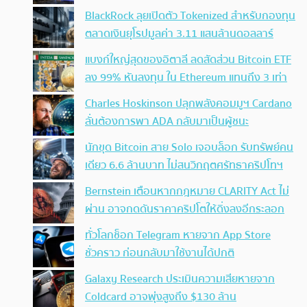
BlackRock ลุยเปิดตัว Tokenized สำหรับกองทุน
ตลาดเงินยุโรปมูลค่า 3.11 แสนล้านดอลลาร์
แบงก์ใหญ่สุดของอิตาลี ลดสัดส่วน Bitcoin ETF
ลง 99% หันลงทุน ใน Ethereum แทนถึง 3 เท่า
Charles Hoskinson ปลุกพลังคอมมูฯ Cardano
ลั่นต้องการพา ADA กลับมาเป็นผู้ชนะ
นักขุด Bitcoin สาย Solo เจอบล็อก รับทรัพย์คน
เดียว 6.6 ล้านบาท ไม่สนวิกฤตศรัทธาคริปโทฯ
Bernstein เตือนหากกฎหมาย CLARITY Act ไม่
ผ่าน อาจกดดันราคาคริปโตให้ดิ่งลงอีกระลอก
ทั่วโลกช็อก Telegram หายจาก App Store
ชั่วคราว ก่อนกลับมาใช้งานได้ปกติ
Galaxy Research ประเมินความเสียหายจาก
Coldcard อาจพุ่งสูงถึง $130 ล้าน