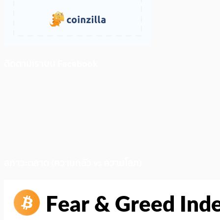
ติดตามเราบน Facebook
สภาวะตลาด (ความกลัว vs ความโลภ)