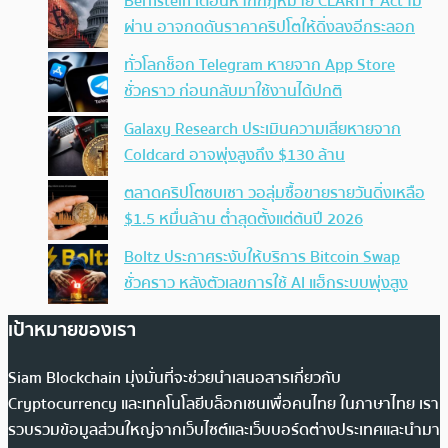
Bernstein เตือนหากกฎหมาย CLARITY Act ไม่
ผ่าน อาจกดดันราคาคริปโตให้ดิ่งลงอีกระลอก
ทั่วโลกช็อก Telegram หายจาก App Store
ชั่วคราว ก่อนกลับมาใช้งานได้ปกติ
Galaxy Research ประเมินความเสียหายจาก
Coldcard อาจพุ่งสูงถึง $130 ล้าน
ตลาดคริปโตซบเซา วอลุ่มซื้อขายรายวันดิ่งเหลือ
$1.5 หมื่นล้าน ต่ำสุดตั้งแต่ต้นปี 2026
Boltz ประกาศระงับให้บริการ Bitcoin Swap
ชั่วคราว หลังตัวเลขการใช้ AI แฮ็กระบบพุ่งสูง
เป้าหมายของเรา
Siam Blockchain มุ่งมั่นที่จะช่วยนำเสนอสารเกี่ยวกับ
Cryptocurrency และเทคโนโลยีบล็อกเชนเพื่อคนไทย ในภาษาไทย เรา
รวบรวมข้อมูลส่วนใหญ่จากเว็บไซต์และเว็บบอร์ดต่างประเทศและนำมา