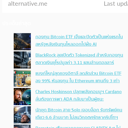
ประเด็นล่าสุด
กองทุน Bitcoin ETF เจ๊งและปิดตัวเป็นแห่งแรกใน
สหรัฐหลังเงินทุนไหลออกไปฝั่ง AI
BlackRock ลุยเปิดตัว Tokenized สำหรับกองทุน
ตลาดเงินยุโรปมูลค่า 3.11 แสนล้านดอลลาร์
แบงก์ใหญ่สุดของอิตาลี ลดสัดส่วน Bitcoin ETF
ลง 99% หันลงทุน ใน Ethereum แทนถึง 3 เท่า
Charles Hoskinson ปลุกพลังคอมมูฯ Cardano
ลั่นต้องการพา ADA กลับมาเป็นผู้ชนะ
นักขุด Bitcoin สาย Solo เจอบล็อก รับทรัพย์คน
เดียว 6.6 ล้านบาท ไม่สนวิกฤตศรัทธาคริปโทฯ