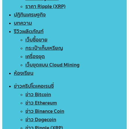
ราคา Ripple (XRP)
ปฏิทินเศรษฐกิจ
บทความ
รีวิวผลิตภัณฑ์
เว็บซื้อขาย
กระเป๋าเก็บเหรียญ
เครื่องขุด
เว็บขุดแบบ Cloud Mining
ห้องเรียน
ข่าวคริปโตเคอเรนซี่
ข่าว Bitcoin
ข่าว Ethereum
ข่าว Binance Coin
ข่าว Dogecoin
ข่าว Ripple (XRP)