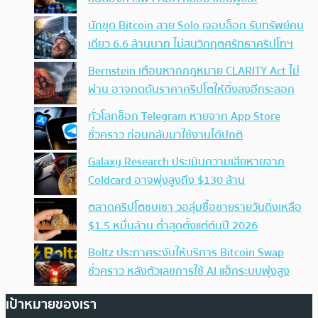
นักขุด Bitcoin สาย Solo เจอบล็อก รับทรัพย์คน
เดียว 6.6 ล้านบาท ไม่สนวิกฤตศรัทธาคริปโทฯ
Bernstein เตือนหากกฎหมาย CLARITY Act ไม่
ผ่าน อาจกดดันราคาคริปโตให้ดิ่งลงอีกระลอก
ทั่วโลกช็อก Telegram หายจาก App Store
ชั่วคราว ก่อนกลับมาใช้งานได้ปกติ
Galaxy Research ประเมินความเสียหายจาก
Coldcard อาจพุ่งสูงถึง $130 ล้าน
ตลาดคริปโตซบเซา วอลุ่มซื้อขายรายวันดิ่งเหลือ
$1.5 หมื่นล้าน ต่ำสุดตั้งแต่ต้นปี 2026
Boltz ประกาศระงับให้บริการ Bitcoin Swap
ชั่วคราว หลังตัวเลขการใช้ AI แฮ็กระบบพุ่งสูง
เป้าหมายของเรา