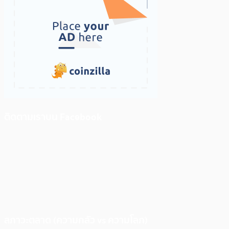
ติดตามเราบน Facebook
สภาวะตลาด (ความกลัว vs ความโลภ)