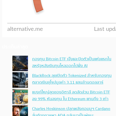
ประเด็นล่าสุด
กองทุน Bitcoin ETF เจ๊งและปิดตัวเป็นแห่งแรกใน
สหรัฐหลังเงินทุนไหลออกไปฝั่ง AI
BlackRock ลุยเปิดตัว Tokenized สำหรับกองทุน
ตลาดเงินยุโรปมูลค่า 3.11 แสนล้านดอลลาร์
แบงก์ใหญ่สุดของอิตาลี ลดสัดส่วน Bitcoin ETF
ลง 99% หันลงทุน ใน Ethereum แทนถึง 3 เท่า
Charles Hoskinson ปลุกพลังคอมมูฯ Cardano
ลั่นต้องการพา ADA กลับมาเป็นผู้ชนะ