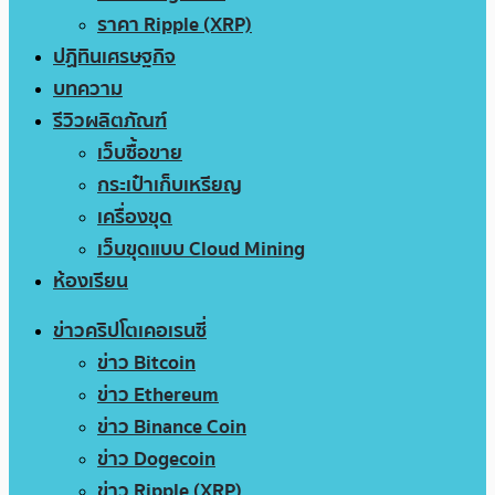
ราคา Ripple (XRP)
ปฏิทินเศรษฐกิจ
บทความ
รีวิวผลิตภัณฑ์
เว็บซื้อขาย
กระเป๋าเก็บเหรียญ
เครื่องขุด
เว็บขุดแบบ Cloud Mining
ห้องเรียน
ข่าวคริปโตเคอเรนซี่
ข่าว Bitcoin
ข่าว Ethereum
ข่าว Binance Coin
ข่าว Dogecoin
ข่าว Ripple (XRP)