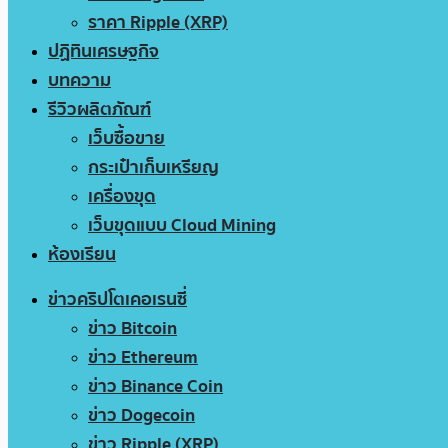
ราคา Ripple (XRP)
ปฏิทินเศรษฐกิจ
บทความ
รีวิวผลิตภัณฑ์
เว็บซื้อขาย
กระเป๋าเก็บเหรียญ
เครื่องขุด
เว็บขุดแบบ Cloud Mining
ห้องเรียน
ข่าวคริปโตเคอเรนซี่
ข่าว Bitcoin
ข่าว Ethereum
ข่าว Binance Coin
ข่าว Dogecoin
ข่าว Ripple (XRP)