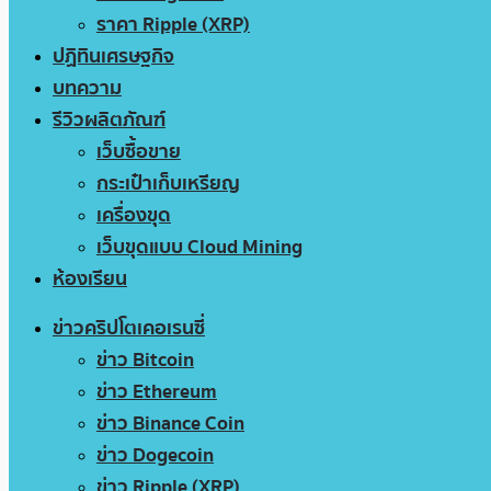
ราคา Ripple (XRP)
ปฏิทินเศรษฐกิจ
บทความ
รีวิวผลิตภัณฑ์
เว็บซื้อขาย
กระเป๋าเก็บเหรียญ
เครื่องขุด
เว็บขุดแบบ Cloud Mining
ห้องเรียน
ข่าวคริปโตเคอเรนซี่
ข่าว Bitcoin
ข่าว Ethereum
ข่าว Binance Coin
ข่าว Dogecoin
ข่าว Ripple (XRP)