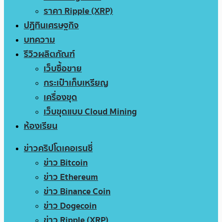
ราคา Ripple (XRP)
ปฏิทินเศรษฐกิจ
บทความ
รีวิวผลิตภัณฑ์
เว็บซื้อขาย
กระเป๋าเก็บเหรียญ
เครื่องขุด
เว็บขุดแบบ Cloud Mining
ห้องเรียน
ข่าวคริปโตเคอเรนซี่
ข่าว Bitcoin
ข่าว Ethereum
ข่าว Binance Coin
ข่าว Dogecoin
ข่าว Ripple (XRP)