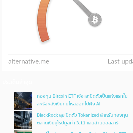
ประเด็นล่าสุด
กองทุน Bitcoin ETF เจ๊งและปิดตัวเป็นแห่งแรกใน
สหรัฐหลังเงินทุนไหลออกไปฝั่ง AI
BlackRock ลุยเปิดตัว Tokenized สำหรับกองทุน
ตลาดเงินยุโรปมูลค่า 3.11 แสนล้านดอลลาร์