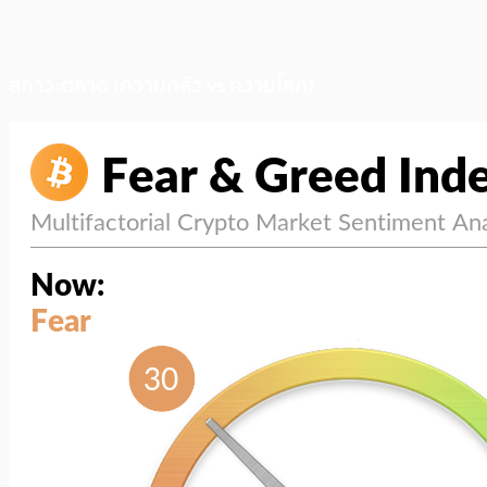
สภาวะตลาด (ความกลัว vs ความโลภ)