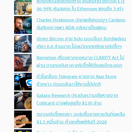
แบงก์ใหญ่สุดของอิตาลี ลดสัดส่วน Bitcoin ETF
ลง 99% หันลงทุน ใน Ethereum แทนถึง 3 เท่า
Charles Hoskinson ปลุกพลังคอมมูฯ Cardano
ลั่นต้องการพา ADA กลับมาเป็นผู้ชนะ
นักขุด Bitcoin สาย Solo เจอบล็อก รับทรัพย์คน
เดียว 6.6 ล้านบาท ไม่สนวิกฤตศรัทธาคริปโทฯ
Bernstein เตือนหากกฎหมาย CLARITY Act ไม่
ผ่าน อาจกดดันราคาคริปโตให้ดิ่งลงอีกระลอก
ทั่วโลกช็อก Telegram หายจาก App Store
ชั่วคราว ก่อนกลับมาใช้งานได้ปกติ
Galaxy Research ประเมินความเสียหายจาก
Coldcard อาจพุ่งสูงถึง $130 ล้าน
ตลาดคริปโตซบเซา วอลุ่มซื้อขายรายวันดิ่งเหลือ
$1.5 หมื่นล้าน ต่ำสุดตั้งแต่ต้นปี 2026