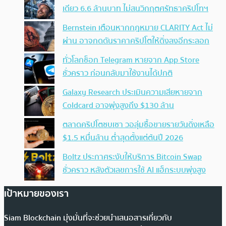
เดียว 6.6 ล้านบาท ไม่สนวิกฤตศรัทธาคริปโทฯ
Bernstein เตือนหากกฎหมาย CLARITY Act ไม่
ผ่าน อาจกดดันราคาคริปโตให้ดิ่งลงอีกระลอก
ทั่วโลกช็อก Telegram หายจาก App Store
ชั่วคราว ก่อนกลับมาใช้งานได้ปกติ
Galaxy Research ประเมินความเสียหายจาก
Coldcard อาจพุ่งสูงถึง $130 ล้าน
ตลาดคริปโตซบเซา วอลุ่มซื้อขายรายวันดิ่งเหลือ
$1.5 หมื่นล้าน ต่ำสุดตั้งแต่ต้นปี 2026
Boltz ประกาศระงับให้บริการ Bitcoin Swap
ชั่วคราว หลังตัวเลขการใช้ AI แฮ็กระบบพุ่งสูง
เป้าหมายของเรา
Siam Blockchain มุ่งมั่นที่จะช่วยนำเสนอสารเกี่ยวกับ