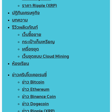
ราคา Ripple (XRP)
ปฏิทินเศรษฐกิจ
บทความ
รีวิวผลิตภัณฑ์
เว็บซื้อขาย
กระเป๋าเก็บเหรียญ
เครื่องขุด
เว็บขุดแบบ Cloud Mining
ห้องเรียน
ข่าวคริปโตเคอเรนซี่
ข่าว Bitcoin
ข่าว Ethereum
ข่าว Binance Coin
ข่าว Dogecoin
ข่าว Ripple (XRP)