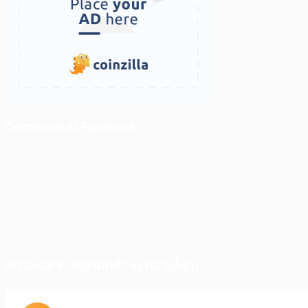
ติดตามเราบน Facebook
สภาวะตลาด (ความกลัว vs ความโลภ)