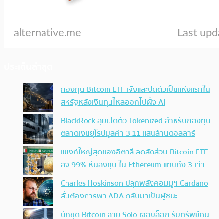
ประเด็นล่าสุด
กองทุน Bitcoin ETF เจ๊งและปิดตัวเป็นแห่งแรกใน
สหรัฐหลังเงินทุนไหลออกไปฝั่ง AI
BlackRock ลุยเปิดตัว Tokenized สำหรับกองทุน
ตลาดเงินยุโรปมูลค่า 3.11 แสนล้านดอลลาร์
แบงก์ใหญ่สุดของอิตาลี ลดสัดส่วน Bitcoin ETF
ลง 99% หันลงทุน ใน Ethereum แทนถึง 3 เท่า
Charles Hoskinson ปลุกพลังคอมมูฯ Cardano
ลั่นต้องการพา ADA กลับมาเป็นผู้ชนะ
นักขุด Bitcoin สาย Solo เจอบล็อก รับทรัพย์คน