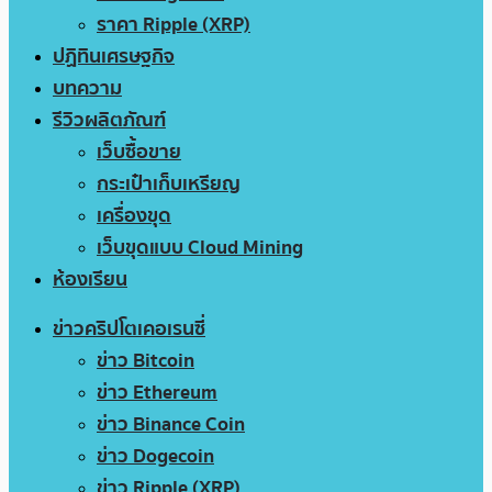
ราคา Ripple (XRP)
ปฏิทินเศรษฐกิจ
บทความ
รีวิวผลิตภัณฑ์
เว็บซื้อขาย
กระเป๋าเก็บเหรียญ
เครื่องขุด
เว็บขุดแบบ Cloud Mining
ห้องเรียน
ข่าวคริปโตเคอเรนซี่
ข่าว Bitcoin
ข่าว Ethereum
ข่าว Binance Coin
ข่าว Dogecoin
ข่าว Ripple (XRP)