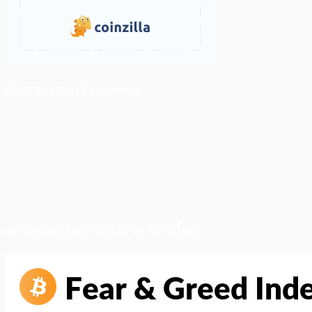
ติดตามเราบน Facebook
สภาวะตลาด (ความกลัว vs ความโลภ)