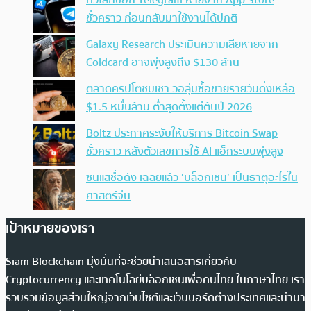
ทั่วโลกช็อก Telegram หายจาก App Store
ชั่วคราว ก่อนกลับมาใช้งานได้ปกติ
Galaxy Research ประเมินความเสียหายจาก
Coldcard อาจพุ่งสูงถึง $130 ล้าน
ตลาดคริปโตซบเซา วอลุ่มซื้อขายรายวันดิ่งเหลือ
$1.5 หมื่นล้าน ต่ำสุดตั้งแต่ต้นปี 2026
Boltz ประกาศระงับให้บริการ Bitcoin Swap
ชั่วคราว หลังตัวเลขการใช้ AI แฮ็กระบบพุ่งสูง
ซินแสชื่อดัง เฉลยแล้ว ‘บล็อกเชน’ เป็นธาตุอะไรใน
ศาสตร์จีน
เป้าหมายของเรา
Siam Blockchain มุ่งมั่นที่จะช่วยนำเสนอสารเกี่ยวกับ
Cryptocurrency และเทคโนโลยีบล็อกเชนเพื่อคนไทย ในภาษาไทย เรา
รวบรวมข้อมูลส่วนใหญ่จากเว็บไซต์และเว็บบอร์ดต่างประเทศและนำมา