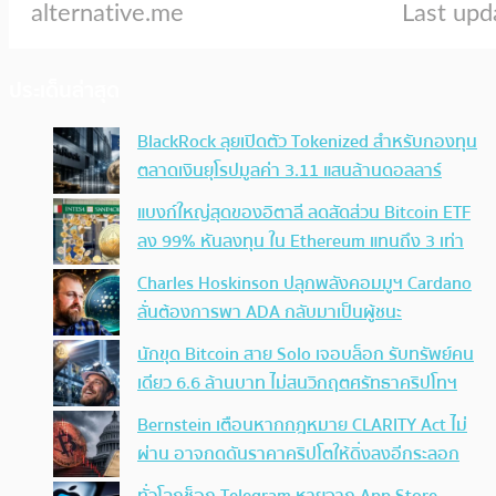
ประเด็นล่าสุด
BlackRock ลุยเปิดตัว Tokenized สำหรับกองทุน
ตลาดเงินยุโรปมูลค่า 3.11 แสนล้านดอลลาร์
แบงก์ใหญ่สุดของอิตาลี ลดสัดส่วน Bitcoin ETF
ลง 99% หันลงทุน ใน Ethereum แทนถึง 3 เท่า
Charles Hoskinson ปลุกพลังคอมมูฯ Cardano
ลั่นต้องการพา ADA กลับมาเป็นผู้ชนะ
นักขุด Bitcoin สาย Solo เจอบล็อก รับทรัพย์คน
เดียว 6.6 ล้านบาท ไม่สนวิกฤตศรัทธาคริปโทฯ
Bernstein เตือนหากกฎหมาย CLARITY Act ไม่
ผ่าน อาจกดดันราคาคริปโตให้ดิ่งลงอีกระลอก