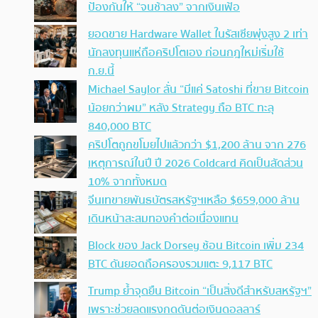
ป้องกันให้ “จนช้าลง” จากเงินเฟ้อ
ยอดขาย Hardware Wallet ในรัสเซียพุ่งสูง 2 เท่า
นักลงทุนแห่ถือคริปโตเอง ก่อนกฎใหม่เริ่มใช้
ก.ย.นี้
Michael Saylor ลั่น “มีแค่ Satoshi ที่ขาย Bitcoin
น้อยกว่าผม” หลัง Strategy ถือ BTC ทะลุ
840,000 BTC
คริปโตถูกขโมยไปแล้วกว่า $1,200 ล้าน จาก 276
เหตุการณ์ในปี ปี 2026 Coldcard คิดเป็นสัดส่วน
10% จากทั้งหมด
จีนเทขายพันธบัตรสหรัฐฯเหลือ $659,000 ล้าน
เดินหน้าสะสมทองคำต่อเนื่องแทน
Block ของ Jack Dorsey ช้อน Bitcoin เพิ่ม 234
BTC ดันยอดถือครองรวมแตะ 9,117 BTC
Trump ย้ำจุดยืน Bitcoin “เป็นสิ่งดีสำหรับสหรัฐฯ”
เพราะช่วยลดแรงกดดันต่อเงินดอลลาร์