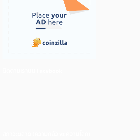
ติดตามเราบน Facebook
สภาวะตลาด (ความกลัว vs ความโลภ)