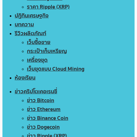
ราคา Ripple (XRP)
ปฏิทินเศรษฐกิจ
บทความ
รีวิวผลิตภัณฑ์
เว็บซื้อขาย
กระเป๋าเก็บเหรียญ
เครื่องขุด
เว็บขุดแบบ Cloud Mining
ห้องเรียน
ข่าวคริปโตเคอเรนซี่
ข่าว Bitcoin
ข่าว Ethereum
ข่าว Binance Coin
ข่าว Dogecoin
ข่าว Ripple (XRP)