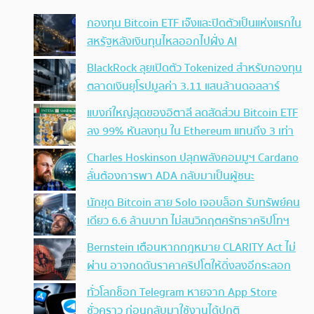
กองทุน Bitcoin ETF เจ๊งและปิดตัวเป็นแห่งแรกใน
สหรัฐหลังเงินทุนไหลออกไปฝั่ง AI
BlackRock ลุยเปิดตัว Tokenized สำหรับกองทุน
ตลาดเงินยุโรปมูลค่า 3.11 แสนล้านดอลลาร์
แบงก์ใหญ่สุดของอิตาลี ลดสัดส่วน Bitcoin ETF
ลง 99% หันลงทุน ใน Ethereum แทนถึง 3 เท่า
Charles Hoskinson ปลุกพลังคอมมูฯ Cardano
ลั่นต้องการพา ADA กลับมาเป็นผู้ชนะ
นักขุด Bitcoin สาย Solo เจอบล็อก รับทรัพย์คน
เดียว 6.6 ล้านบาท ไม่สนวิกฤตศรัทธาคริปโทฯ
Bernstein เตือนหากกฎหมาย CLARITY Act ไม่
ผ่าน อาจกดดันราคาคริปโตให้ดิ่งลงอีกระลอก
ทั่วโลกช็อก Telegram หายจาก App Store
ชั่วคราว ก่อนกลับมาใช้งานได้ปกติ