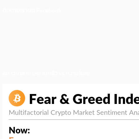
ติดตามเราบน Facebook
สภาวะตลาด (ความกลัว vs ความโลภ)