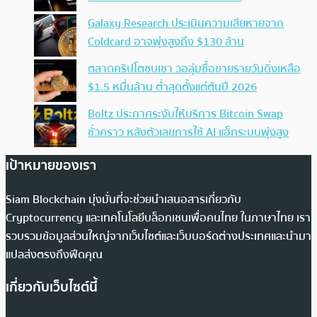
Galaxy Research ประเมินความเสียหายจาก
Coldcard อาจพุ่งสูงถึง $130 ล้าน
ตลาดคริปโตซบเซา วอลุ่มซื้อขายรายวันดิ่งเหลือ
$1.5 หมื่นล้าน ต่ำสุดตั้งแต่ต้นปี 2026
Boltz ประกาศระงับให้บริการ Bitcoin Swap
ชั่วคราว หลังตัวเลขการใช้ AI แฮ็กระบบพุ่งสูง
เป้าหมายของเรา
Siam Blockchain มุ่งมั่นที่จะช่วยนำเสนอสารเกี่ยวกับ
Cryptocurrency และเทคโนโลยีบล็อกเชนเพื่อคนไทย ในภาษาไทย เรา
รวบรวมข้อมูลส่วนใหญ่จากเว็บไซต์และเว็บบอร์ดต่างประเทศและนำมา
แปลส่งตรงถึงฟีดคุณ
เกี่ยวกับเว็บไซต์นี้