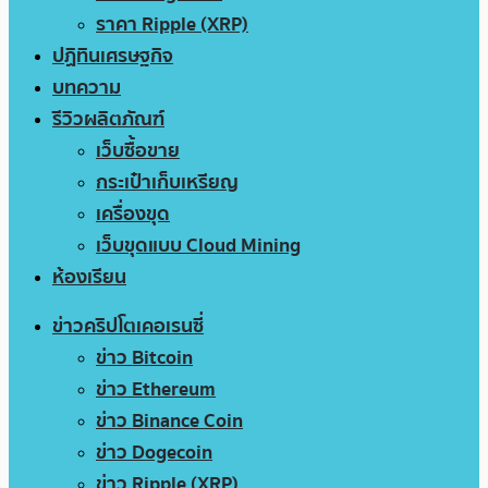
ราคา Ripple (XRP)
ปฏิทินเศรษฐกิจ
บทความ
รีวิวผลิตภัณฑ์
เว็บซื้อขาย
กระเป๋าเก็บเหรียญ
เครื่องขุด
เว็บขุดแบบ Cloud Mining
ห้องเรียน
ข่าวคริปโตเคอเรนซี่
ข่าว Bitcoin
ข่าว Ethereum
ข่าว Binance Coin
ข่าว Dogecoin
ข่าว Ripple (XRP)