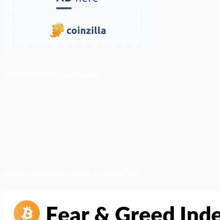
ติดตามเราบน Facebook
สภาวะตลาด (ความกลัว vs ความโลภ)