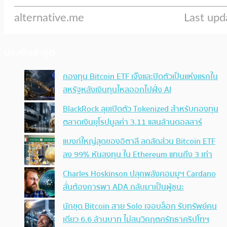
ประเด็นล่าสุด
กองทุน Bitcoin ETF เจ๊งและปิดตัวเป็นแห่งแรกใน
สหรัฐหลังเงินทุนไหลออกไปฝั่ง AI
BlackRock ลุยเปิดตัว Tokenized สำหรับกองทุน
ตลาดเงินยุโรปมูลค่า 3.11 แสนล้านดอลลาร์
แบงก์ใหญ่สุดของอิตาลี ลดสัดส่วน Bitcoin ETF
ลง 99% หันลงทุน ใน Ethereum แทนถึง 3 เท่า
Charles Hoskinson ปลุกพลังคอมมูฯ Cardano
ลั่นต้องการพา ADA กลับมาเป็นผู้ชนะ
นักขุด Bitcoin สาย Solo เจอบล็อก รับทรัพย์คน
เดียว 6.6 ล้านบาท ไม่สนวิกฤตศรัทธาคริปโทฯ