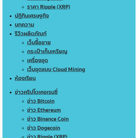
ราคา Ripple (XRP)
ปฏิทินเศรษฐกิจ
บทความ
รีวิวผลิตภัณฑ์
เว็บซื้อขาย
กระเป๋าเก็บเหรียญ
เครื่องขุด
เว็บขุดแบบ Cloud Mining
ห้องเรียน
ข่าวคริปโตเคอเรนซี่
ข่าว Bitcoin
ข่าว Ethereum
ข่าว Binance Coin
ข่าว Dogecoin
ข่าว Ripple (XRP)