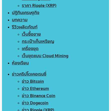
ราคา Ripple (XRP)
ปฏิทินเศรษฐกิจ
บทความ
รีวิวผลิตภัณฑ์
เว็บซื้อขาย
กระเป๋าเก็บเหรียญ
เครื่องขุด
เว็บขุดแบบ Cloud Mining
ห้องเรียน
ข่าวคริปโตเคอเรนซี่
ข่าว Bitcoin
ข่าว Ethereum
ข่าว Binance Coin
ข่าว Dogecoin
ข่าว Ripple (XRP)