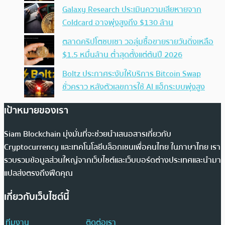
Galaxy Research ประเมินความเสียหายจาก
Coldcard อาจพุ่งสูงถึง $130 ล้าน
ตลาดคริปโตซบเซา วอลุ่มซื้อขายรายวันดิ่งเหลือ
$1.5 หมื่นล้าน ต่ำสุดตั้งแต่ต้นปี 2026
Boltz ประกาศระงับให้บริการ Bitcoin Swap
ชั่วคราว หลังตัวเลขการใช้ AI แฮ็กระบบพุ่งสูง
เป้าหมายของเรา
Siam Blockchain มุ่งมั่นที่จะช่วยนำเสนอสารเกี่ยวกับ
Cryptocurrency และเทคโนโลยีบล็อกเชนเพื่อคนไทย ในภาษาไทย เรา
รวบรวมข้อมูลส่วนใหญ่จากเว็บไซต์และเว็บบอร์ดต่างประเทศและนำมา
แปลส่งตรงถึงฟีดคุณ
เกี่ยวกับเว็บไซต์นี้
ทีมงาน
ติดต่อเรา