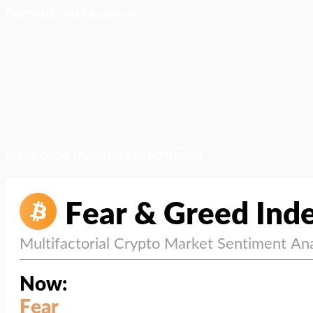
ติดตามเราบน Facebook
สภาวะตลาด (ความกลัว vs ความโลภ)