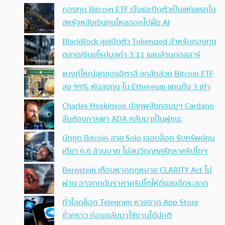
กองทุน Bitcoin ETF เจ๊งและปิดตัวเป็นแห่งแรกใน
สหรัฐหลังเงินทุนไหลออกไปฝั่ง AI
BlackRock ลุยเปิดตัว Tokenized สำหรับกองทุน
ตลาดเงินยุโรปมูลค่า 3.11 แสนล้านดอลลาร์
แบงก์ใหญ่สุดของอิตาลี ลดสัดส่วน Bitcoin ETF
ลง 99% หันลงทุน ใน Ethereum แทนถึง 3 เท่า
Charles Hoskinson ปลุกพลังคอมมูฯ Cardano
ลั่นต้องการพา ADA กลับมาเป็นผู้ชนะ
นักขุด Bitcoin สาย Solo เจอบล็อก รับทรัพย์คน
เดียว 6.6 ล้านบาท ไม่สนวิกฤตศรัทธาคริปโทฯ
Bernstein เตือนหากกฎหมาย CLARITY Act ไม่
ผ่าน อาจกดดันราคาคริปโตให้ดิ่งลงอีกระลอก
ทั่วโลกช็อก Telegram หายจาก App Store
ชั่วคราว ก่อนกลับมาใช้งานได้ปกติ