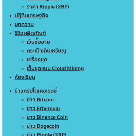
ราคา Ripple (XRP)
ปฏิทินเศรษฐกิจ
บทความ
รีวิวผลิตภัณฑ์
เว็บซื้อขาย
กระเป๋าเก็บเหรียญ
เครื่องขุด
เว็บขุดแบบ Cloud Mining
ห้องเรียน
ข่าวคริปโตเคอเรนซี่
ข่าว Bitcoin
ข่าว Ethereum
ข่าว Binance Coin
ข่าว Dogecoin
ข่าว Ripple (XRP)