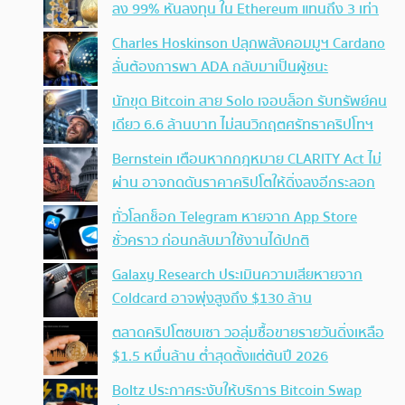
ลง 99% หันลงทุน ใน Ethereum แทนถึง 3 เท่า
Charles Hoskinson ปลุกพลังคอมมูฯ Cardano
ลั่นต้องการพา ADA กลับมาเป็นผู้ชนะ
นักขุด Bitcoin สาย Solo เจอบล็อก รับทรัพย์คน
เดียว 6.6 ล้านบาท ไม่สนวิกฤตศรัทธาคริปโทฯ
Bernstein เตือนหากกฎหมาย CLARITY Act ไม่
ผ่าน อาจกดดันราคาคริปโตให้ดิ่งลงอีกระลอก
ทั่วโลกช็อก Telegram หายจาก App Store
ชั่วคราว ก่อนกลับมาใช้งานได้ปกติ
Galaxy Research ประเมินความเสียหายจาก
Coldcard อาจพุ่งสูงถึง $130 ล้าน
ตลาดคริปโตซบเซา วอลุ่มซื้อขายรายวันดิ่งเหลือ
$1.5 หมื่นล้าน ต่ำสุดตั้งแต่ต้นปี 2026
Boltz ประกาศระงับให้บริการ Bitcoin Swap