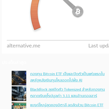
ประเด็นล่าสุด
กองทุน Bitcoin ETF เจ๊งและปิดตัวเป็นแห่งแรกใน
สหรัฐหลังเงินทุนไหลออกไปฝั่ง AI
BlackRock ลุยเปิดตัว Tokenized สำหรับกองทุน
ตลาดเงินยุโรปมูลค่า 3.11 แสนล้านดอลลาร์
แบงก์ใหญ่สุดของอิตาลี ลดสัดส่วน Bitcoin ETF