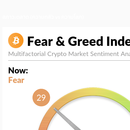
สภาวะตลาด (ความกลัว vs ความโลภ)