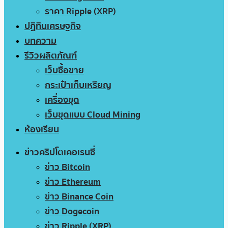
ราคา Ripple (XRP)
ปฏิทินเศรษฐกิจ
บทความ
รีวิวผลิตภัณฑ์
เว็บซื้อขาย
กระเป๋าเก็บเหรียญ
เครื่องขุด
เว็บขุดแบบ Cloud Mining
ห้องเรียน
ข่าวคริปโตเคอเรนซี่
ข่าว Bitcoin
ข่าว Ethereum
ข่าว Binance Coin
ข่าว Dogecoin
ข่าว Ripple (XRP)