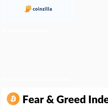
ติดตามเราบน Facebook
สภาวะตลาด (ความกลัว vs ความโลภ)