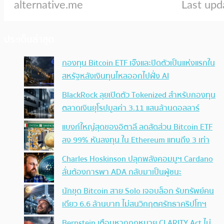
ประเด็นล่าสุด
กองทุน Bitcoin ETF เจ๊งและปิดตัวเป็นแห่งแรกใน
สหรัฐหลังเงินทุนไหลออกไปฝั่ง AI
BlackRock ลุยเปิดตัว Tokenized สำหรับกองทุน
ตลาดเงินยุโรปมูลค่า 3.11 แสนล้านดอลลาร์
แบงก์ใหญ่สุดของอิตาลี ลดสัดส่วน Bitcoin ETF
ลง 99% หันลงทุน ใน Ethereum แทนถึง 3 เท่า
Charles Hoskinson ปลุกพลังคอมมูฯ Cardano
ลั่นต้องการพา ADA กลับมาเป็นผู้ชนะ
นักขุด Bitcoin สาย Solo เจอบล็อก รับทรัพย์คน
เดียว 6.6 ล้านบาท ไม่สนวิกฤตศรัทธาคริปโทฯ
Bernstein เตือนหากกฎหมาย CLARITY Act ไม่