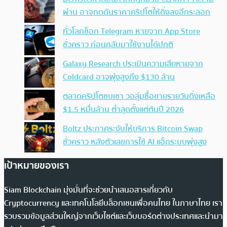
ผ่าน อาจกดดันราคาคริปโตให้ดิ่งลงอีกระลอก
ทั่วโลกช็อก Telegram หายจาก App Store
ชั่วคราว ก่อนกลับมาใช้งานได้ปกติ
Galaxy Research ประเมินความเสียหายจาก
Coldcard อาจพุ่งสูงถึง $130 ล้าน
ตลาดคริปโตซบเซา วอลุ่มซื้อขายรายวันดิ่งเหลือ
$1.5 หมื่นล้าน ต่ำสุดตั้งแต่ต้นปี 2026
Boltz ประกาศระงับให้บริการ Bitcoin Swap
ชั่วคราว หลังตัวเลขการใช้ AI แฮ็กระบบพุ่งสูง
เป้าหมายของเรา
Siam Blockchain มุ่งมั่นที่จะช่วยนำเสนอสารเกี่ยวกับ
Cryptocurrency และเทคโนโลยีบล็อกเชนเพื่อคนไทย ในภาษาไทย เรา
รวบรวมข้อมูลส่วนใหญ่จากเว็บไซต์และเว็บบอร์ดต่างประเทศและนำมา