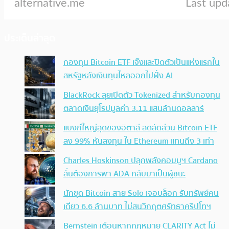
ประเด็นล่าสุด
กองทุน Bitcoin ETF เจ๊งและปิดตัวเป็นแห่งแรกใน
สหรัฐหลังเงินทุนไหลออกไปฝั่ง AI
BlackRock ลุยเปิดตัว Tokenized สำหรับกองทุน
ตลาดเงินยุโรปมูลค่า 3.11 แสนล้านดอลลาร์
แบงก์ใหญ่สุดของอิตาลี ลดสัดส่วน Bitcoin ETF
ลง 99% หันลงทุน ใน Ethereum แทนถึง 3 เท่า
Charles Hoskinson ปลุกพลังคอมมูฯ Cardano
ลั่นต้องการพา ADA กลับมาเป็นผู้ชนะ
นักขุด Bitcoin สาย Solo เจอบล็อก รับทรัพย์คน
เดียว 6.6 ล้านบาท ไม่สนวิกฤตศรัทธาคริปโทฯ
Bernstein เตือนหากกฎหมาย CLARITY Act ไม่