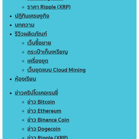
ราคา Ripple (XRP)
ปฏิทินเศรษฐกิจ
บทความ
รีวิวผลิตภัณฑ์
เว็บซื้อขาย
กระเป๋าเก็บเหรียญ
เครื่องขุด
เว็บขุดแบบ Cloud Mining
ห้องเรียน
ข่าวคริปโตเคอเรนซี่
ข่าว Bitcoin
ข่าว Ethereum
ข่าว Binance Coin
ข่าว Dogecoin
ข่าว Ripple (XRP)