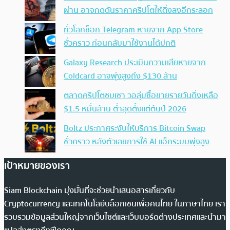
ผ่าน อาจกดดันราคาคริปโตให้ดิ่งลงอีกระลอก
ทั่วโลกช็อก Telegram หายจาก App Store
ชั่วคราว ก่อนกลับมาใช้งานได้ปกติ
Galaxy Research ประเมินความเสียหายจาก
Coldcard อาจพุ่งสูงถึง $130 ล้าน
ตลาดคริปโตซบเซา วอลุ่มซื้อขายรายวันดิ่งเหลือ
$1.5 หมื่นล้าน ต่ำสุดตั้งแต่ต้นปี 2026
Boltz ประกาศระงับให้บริการ Bitcoin Swap
ชั่วคราว หลังตัวเลขการใช้ AI แฮ็กระบบพุ่งสูง
เป้าหมายของเรา
Siam Blockchain มุ่งมั่นที่จะช่วยนำเสนอสารเกี่ยวกับ
Cryptocurrency และเทคโนโลยีบล็อกเชนเพื่อคนไทย ในภาษาไทย เรา
รวบรวมข้อมูลส่วนใหญ่จากเว็บไซต์และเว็บบอร์ดต่างประเทศและนำมา