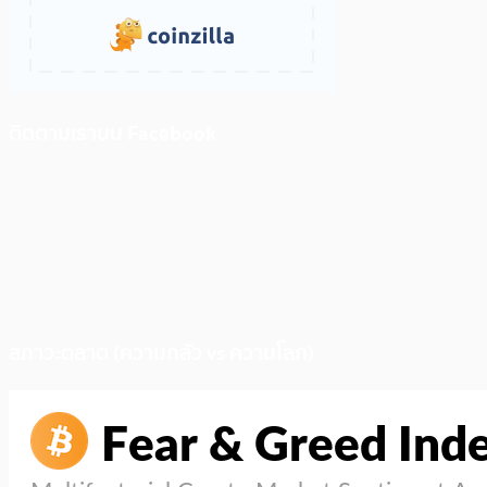
ติดตามเราบน Facebook
สภาวะตลาด (ความกลัว vs ความโลภ)