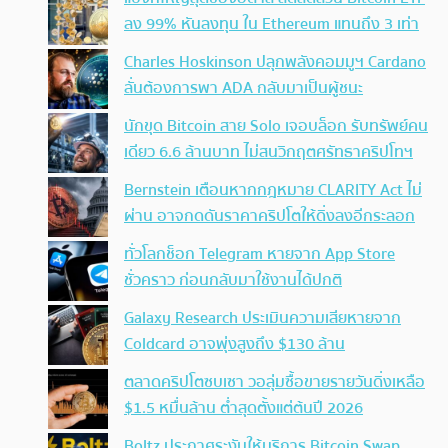
ลง 99% หันลงทุน ใน Ethereum แทนถึง 3 เท่า
Charles Hoskinson ปลุกพลังคอมมูฯ Cardano
ลั่นต้องการพา ADA กลับมาเป็นผู้ชนะ
นักขุด Bitcoin สาย Solo เจอบล็อก รับทรัพย์คน
เดียว 6.6 ล้านบาท ไม่สนวิกฤตศรัทธาคริปโทฯ
Bernstein เตือนหากกฎหมาย CLARITY Act ไม่
ผ่าน อาจกดดันราคาคริปโตให้ดิ่งลงอีกระลอก
ทั่วโลกช็อก Telegram หายจาก App Store
ชั่วคราว ก่อนกลับมาใช้งานได้ปกติ
Galaxy Research ประเมินความเสียหายจาก
Coldcard อาจพุ่งสูงถึง $130 ล้าน
ตลาดคริปโตซบเซา วอลุ่มซื้อขายรายวันดิ่งเหลือ
$1.5 หมื่นล้าน ต่ำสุดตั้งแต่ต้นปี 2026
Boltz ประกาศระงับให้บริการ Bitcoin Swap