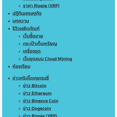
ราคา Ripple (XRP)
ปฏิทินเศรษฐกิจ
บทความ
รีวิวผลิตภัณฑ์
เว็บซื้อขาย
กระเป๋าเก็บเหรียญ
เครื่องขุด
เว็บขุดแบบ Cloud Mining
ห้องเรียน
ข่าวคริปโตเคอเรนซี่
ข่าว Bitcoin
ข่าว Ethereum
ข่าว Binance Coin
ข่าว Dogecoin
ข่าว Ripple (XRP)