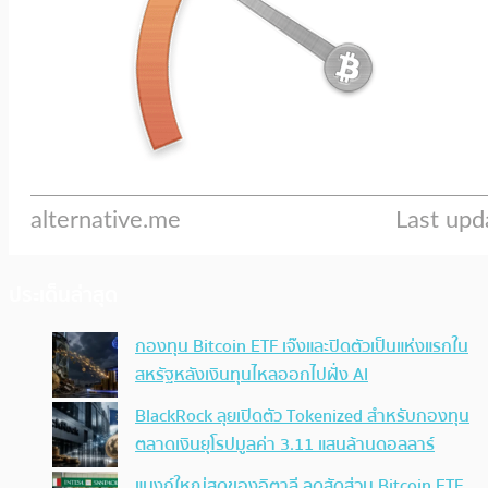
ประเด็นล่าสุด
กองทุน Bitcoin ETF เจ๊งและปิดตัวเป็นแห่งแรกใน
สหรัฐหลังเงินทุนไหลออกไปฝั่ง AI
BlackRock ลุยเปิดตัว Tokenized สำหรับกองทุน
ตลาดเงินยุโรปมูลค่า 3.11 แสนล้านดอลลาร์
แบงก์ใหญ่สุดของอิตาลี ลดสัดส่วน Bitcoin ETF