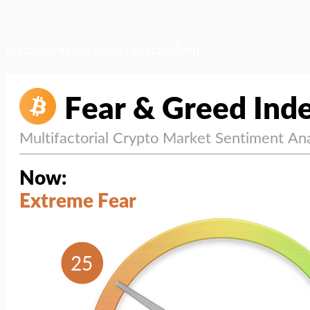
สภาวะตลาด (ความกลัว vs ความโลภ)