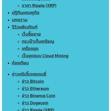
ราคา Ripple (XRP)
ปฏิทินเศรษฐกิจ
บทความ
รีวิวผลิตภัณฑ์
เว็บซื้อขาย
กระเป๋าเก็บเหรียญ
เครื่องขุด
เว็บขุดแบบ Cloud Mining
ห้องเรียน
ข่าวคริปโตเคอเรนซี่
ข่าว Bitcoin
ข่าว Ethereum
ข่าว Binance Coin
ข่าว Dogecoin
ข่าว Ripple (XRP)