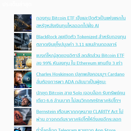
ประเด็นล่าสุด
กองทุน Bitcoin ETF เจ๊งและปิดตัวเป็นแห่งแรกใน
สหรัฐหลังเงินทุนไหลออกไปฝั่ง AI
BlackRock ลุยเปิดตัว Tokenized สำหรับกองทุน
ตลาดเงินยุโรปมูลค่า 3.11 แสนล้านดอลลาร์
แบงก์ใหญ่สุดของอิตาลี ลดสัดส่วน Bitcoin ETF
ลง 99% หันลงทุน ใน Ethereum แทนถึง 3 เท่า
Charles Hoskinson ปลุกพลังคอมมูฯ Cardano
ลั่นต้องการพา ADA กลับมาเป็นผู้ชนะ
นักขุด Bitcoin สาย Solo เจอบล็อก รับทรัพย์คน
เดียว 6.6 ล้านบาท ไม่สนวิกฤตศรัทธาคริปโทฯ
Bernstein เตือนหากกฎหมาย CLARITY Act ไม่
ผ่าน อาจกดดันราคาคริปโตให้ดิ่งลงอีกระลอก
ทั่วโลกช็อก Telegram หายจาก App Store