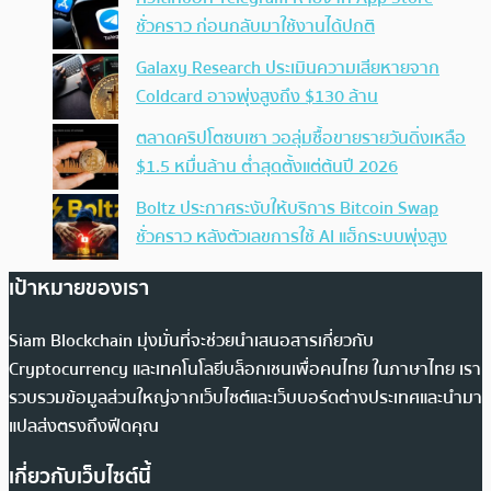
ชั่วคราว ก่อนกลับมาใช้งานได้ปกติ
Galaxy Research ประเมินความเสียหายจาก
Coldcard อาจพุ่งสูงถึง $130 ล้าน
ตลาดคริปโตซบเซา วอลุ่มซื้อขายรายวันดิ่งเหลือ
$1.5 หมื่นล้าน ต่ำสุดตั้งแต่ต้นปี 2026
Boltz ประกาศระงับให้บริการ Bitcoin Swap
ชั่วคราว หลังตัวเลขการใช้ AI แฮ็กระบบพุ่งสูง
เป้าหมายของเรา
Siam Blockchain มุ่งมั่นที่จะช่วยนำเสนอสารเกี่ยวกับ
Cryptocurrency และเทคโนโลยีบล็อกเชนเพื่อคนไทย ในภาษาไทย เรา
รวบรวมข้อมูลส่วนใหญ่จากเว็บไซต์และเว็บบอร์ดต่างประเทศและนำมา
แปลส่งตรงถึงฟีดคุณ
เกี่ยวกับเว็บไซต์นี้