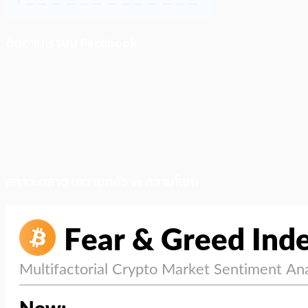
ติดตามเราบน Facebook
สภาวะตลาด (ความกลัว vs ความโลภ)