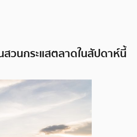
ึ้นสวนกระแสตลาดในสัปดาห์นี้