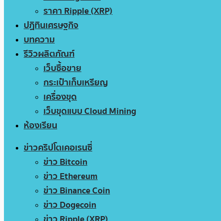
ราคา Ripple (XRP)
ปฏิทินเศรษฐกิจ
บทความ
รีวิวผลิตภัณฑ์
เว็บซื้อขาย
กระเป๋าเก็บเหรียญ
เครื่องขุด
เว็บขุดแบบ Cloud Mining
ห้องเรียน
ข่าวคริปโตเคอเรนซี่
ข่าว Bitcoin
ข่าว Ethereum
ข่าว Binance Coin
ข่าว Dogecoin
ข่าว Ripple (XRP)