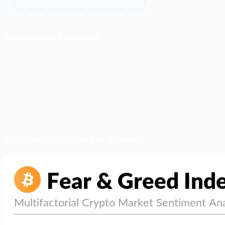
ติดตามเราบน Facebook
สภาวะตลาด (ความกลัว vs ความโลภ)