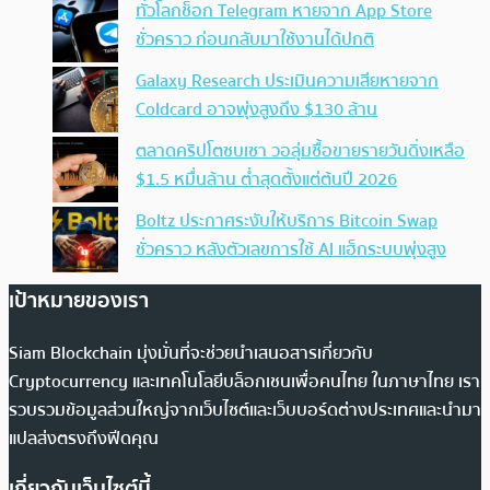
ทั่วโลกช็อก Telegram หายจาก App Store
ชั่วคราว ก่อนกลับมาใช้งานได้ปกติ
Galaxy Research ประเมินความเสียหายจาก
Coldcard อาจพุ่งสูงถึง $130 ล้าน
ตลาดคริปโตซบเซา วอลุ่มซื้อขายรายวันดิ่งเหลือ
$1.5 หมื่นล้าน ต่ำสุดตั้งแต่ต้นปี 2026
Boltz ประกาศระงับให้บริการ Bitcoin Swap
ชั่วคราว หลังตัวเลขการใช้ AI แฮ็กระบบพุ่งสูง
เป้าหมายของเรา
Siam Blockchain มุ่งมั่นที่จะช่วยนำเสนอสารเกี่ยวกับ
Cryptocurrency และเทคโนโลยีบล็อกเชนเพื่อคนไทย ในภาษาไทย เรา
รวบรวมข้อมูลส่วนใหญ่จากเว็บไซต์และเว็บบอร์ดต่างประเทศและนำมา
แปลส่งตรงถึงฟีดคุณ
เกี่ยวกับเว็บไซต์นี้