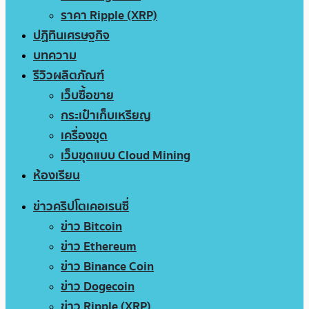
ราคา Ripple (XRP)
ปฏิทินเศรษฐกิจ
บทความ
รีวิวผลิตภัณฑ์
เว็บซื้อขาย
กระเป๋าเก็บเหรียญ
เครื่องขุด
เว็บขุดแบบ Cloud Mining
ห้องเรียน
ข่าวคริปโตเคอเรนซี่
ข่าว Bitcoin
ข่าว Ethereum
ข่าว Binance Coin
ข่าว Dogecoin
ข่าว Ripple (XRP)