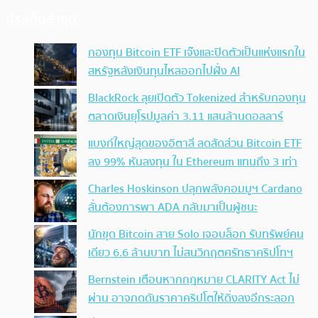
ประเด็นล่าสุด
กองทุน Bitcoin ETF เจ๊งและปิดตัวเป็นแห่งแรกใน
สหรัฐหลังเงินทุนไหลออกไปฝั่ง AI
BlackRock ลุยเปิดตัว Tokenized สำหรับกองทุน
ตลาดเงินยุโรปมูลค่า 3.11 แสนล้านดอลลาร์
แบงก์ใหญ่สุดของอิตาลี ลดสัดส่วน Bitcoin ETF
ลง 99% หันลงทุน ใน Ethereum แทนถึง 3 เท่า
Charles Hoskinson ปลุกพลังคอมมูฯ Cardano
ลั่นต้องการพา ADA กลับมาเป็นผู้ชนะ
นักขุด Bitcoin สาย Solo เจอบล็อก รับทรัพย์คน
เดียว 6.6 ล้านบาท ไม่สนวิกฤตศรัทธาคริปโทฯ
Bernstein เตือนหากกฎหมาย CLARITY Act ไม่
ผ่าน อาจกดดันราคาคริปโตให้ดิ่งลงอีกระลอก