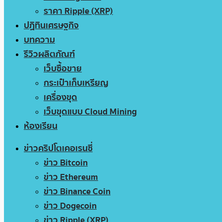
ราคา Ripple (XRP)
ปฏิทินเศรษฐกิจ
บทความ
รีวิวผลิตภัณฑ์
เว็บซื้อขาย
กระเป๋าเก็บเหรียญ
เครื่องขุด
เว็บขุดแบบ Cloud Mining
ห้องเรียน
ข่าวคริปโตเคอเรนซี่
ข่าว Bitcoin
ข่าว Ethereum
ข่าว Binance Coin
ข่าว Dogecoin
ข่าว Ripple (XRP)