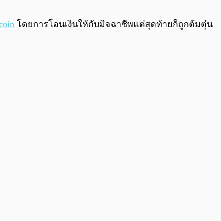
0:00
/
0:00
coin
โดยการโอนเงินให้กับมิจฉาชีพแต่สุดท้ายก็ถูกต้มตุ๋น