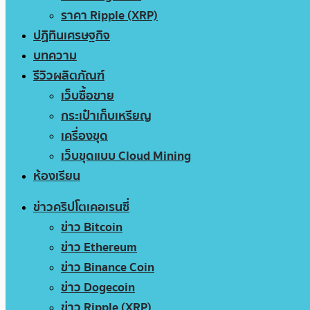
ราคา Ripple (XRP)
ปฏิทินเศรษฐกิจ
บทความ
รีวิวผลิตภัณฑ์
เว็บซื้อขาย
กระเป๋าเก็บเหรียญ
เครื่องขุด
เว็บขุดแบบ Cloud Mining
ห้องเรียน
ข่าวคริปโตเคอเรนซี่
ข่าว Bitcoin
ข่าว Ethereum
ข่าว Binance Coin
ข่าว Dogecoin
ข่าว Ripple (XRP)