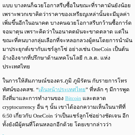
แบบ บางคนก็ฉวยโอกาสรีบซื้อในขณะที่ราคามันยังน้อย
เพราะพวกเขาคิดว่าราคาของเหรียญเหล่านั้นจะมีมูลค่า
เพิ่มขึ้นอีกในอนาคต บางคนฉวยโอกาสรีบกว้านซื้อการ์ด
จอมาตุน เพราะคิดว่าในอนาคตมันจะขาดตลาด แต่ใน
ขณะที่คนบางกลุ่มเลือกที่จะหลอกลวงผู้คนโดยการนำมัน
มาประยุกต์เขากับแชร์ลูกโซ่ อย่างเช่น OneCoin เป็นต้น
อ้างอิงจากที่ปรึกษาด้านเทคโนโลยี ก.ล.ต. แห่ง
ประเทศไทย
ในการให้สัมภาษณ์ของดร.ภูมิ ภูมิรัตน กับรายการโทร
ทัศน์ของคสช. “
เดินหน้าประเทศไทย
” ที่หลัก ๆ มีการพูด
ถึงที่มาและการทำงานของ
Bitcoin
และตลาด
cryptocurrency อื่น ๆ นั้น เขาได้ออกความเห็นในนาทีที่
6:50 เกี่ยวกับ OneCoin ว่าเป็นแชร์ลูกโซ่อย่างชัดเจน อีก
ทั้งยังมีผู้คนที่โดนหลอกอีกด้วย โดยเขากล่าวว่า