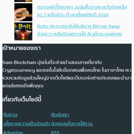
ตลาดคริปโตซบเซา วอลุ่มซื้อขายรายวันดิ่งเหลือ
$1.5 หมื่นล้าน ต่ำสุดตั้งแต่ต้นปี 2026
Boltz ประกาศระงับให้บริการ Bitcoin Swap
ชั่วคราว หลังตัวเลขการใช้ AI แฮ็กระบบพุ่งสูง
เป้าหมายของเรา
Siam Blockchain มุ่งมั่นที่จะช่วยนำเสนอสารเกี่ยวกับ
Cryptocurrency และเทคโนโลยีบล็อกเชนเพื่อคนไทย ในภาษาไทย เรา
รวบรวมข้อมูลส่วนใหญ่จากเว็บไซต์และเว็บบอร์ดต่างประเทศและนำมา
แปลส่งตรงถึงฟีดคุณ
เกี่ยวกับเว็บไซต์นี้
ทีมงาน
ติดต่อเรา
นโยบายความเป็นส่วนตัว
ข้อตกลงในการใช้งาน
Advertise
RSS