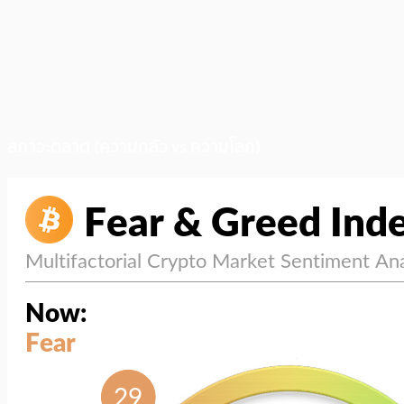
สภาวะตลาด (ความกลัว vs ความโลภ)