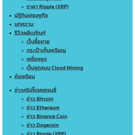
ราคา Ripple (XRP)
ปฏิทินเศรษฐกิจ
บทความ
รีวิวผลิตภัณฑ์
เว็บซื้อขาย
กระเป๋าเก็บเหรียญ
เครื่องขุด
เว็บขุดแบบ Cloud Mining
ห้องเรียน
ข่าวคริปโตเคอเรนซี่
ข่าว Bitcoin
ข่าว Ethereum
ข่าว Binance Coin
ข่าว Dogecoin
ข่าว Ripple (XRP)