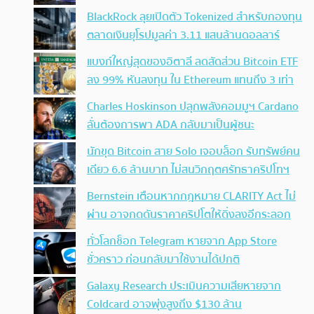
BlackRock ลุยเปิดตัว Tokenized สำหรับกองทุน
ตลาดเงินยุโรปมูลค่า 3.11 แสนล้านดอลลาร์
แบงก์ใหญ่สุดของอิตาลี ลดสัดส่วน Bitcoin ETF
ลง 99% หันลงทุน ใน Ethereum แทนถึง 3 เท่า
Charles Hoskinson ปลุกพลังคอมมูฯ Cardano
ลั่นต้องการพา ADA กลับมาเป็นผู้ชนะ
นักขุด Bitcoin สาย Solo เจอบล็อก รับทรัพย์คน
เดียว 6.6 ล้านบาท ไม่สนวิกฤตศรัทธาคริปโทฯ
Bernstein เตือนหากกฎหมาย CLARITY Act ไม่
ผ่าน อาจกดดันราคาคริปโตให้ดิ่งลงอีกระลอก
ทั่วโลกช็อก Telegram หายจาก App Store
ชั่วคราว ก่อนกลับมาใช้งานได้ปกติ
Galaxy Research ประเมินความเสียหายจาก
Coldcard อาจพุ่งสูงถึง $130 ล้าน