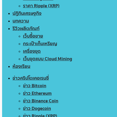
ราคา Ripple (XRP)
ปฏิทินเศรษฐกิจ
บทความ
รีวิวผลิตภัณฑ์
เว็บซื้อขาย
กระเป๋าเก็บเหรียญ
เครื่องขุด
เว็บขุดแบบ Cloud Mining
ห้องเรียน
ข่าวคริปโตเคอเรนซี่
ข่าว Bitcoin
ข่าว Ethereum
ข่าว Binance Coin
ข่าว Dogecoin
ข่าว Ripple (XRP)