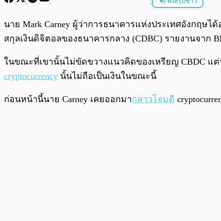
ฟังสรุปข่าว
พร้อมเล่น
นาย Mark Carney ผู้ว่าการธนาคารแห่งประเทศอังกฤษได้อ
สกุลเงินดิจิตอลของธนาคารกลาง (CDBC) รายงานจาก Blo
ในขณะที่เขานั้นไม่ขัดขวางแนวคิดของเหรียญ CBDC แต่นาย 
cryptocurrency
นั้นไม่ถือเป็นเงินในขณะนี้
ก่อนหน้านี้นาย Carney เคยออกมา
กล่าวโจมตี
cryptocurre