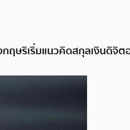
งกฤษริเริ่มแนวคิดสกุลเงินดิ