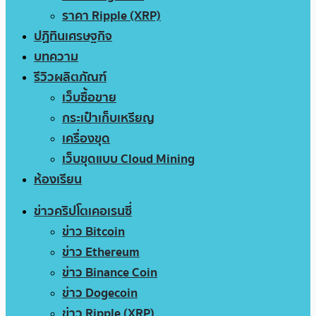
ราคา Ripple (XRP)
ปฏิทินเศรษฐกิจ
บทความ
รีวิวผลิตภัณฑ์
เว็บซื้อขาย
กระเป๋าเก็บเหรียญ
เครื่องขุด
เว็บขุดแบบ Cloud Mining
ห้องเรียน
ข่าวคริปโตเคอเรนซี่
ข่าว Bitcoin
ข่าว Ethereum
ข่าว Binance Coin
ข่าว Dogecoin
ข่าว Ripple (XRP)