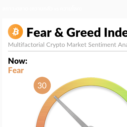
สภาวะตลาด (ความกลัว vs ความโลภ)