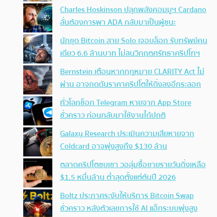
Charles Hoskinson ปลุกพลังคอมมูฯ Cardano
ลั่นต้องการพา ADA กลับมาเป็นผู้ชนะ
นักขุด Bitcoin สาย Solo เจอบล็อก รับทรัพย์คน
เดียว 6.6 ล้านบาท ไม่สนวิกฤตศรัทธาคริปโทฯ
Bernstein เตือนหากกฎหมาย CLARITY Act ไม่
ผ่าน อาจกดดันราคาคริปโตให้ดิ่งลงอีกระลอก
ทั่วโลกช็อก Telegram หายจาก App Store
ชั่วคราว ก่อนกลับมาใช้งานได้ปกติ
Galaxy Research ประเมินความเสียหายจาก
Coldcard อาจพุ่งสูงถึง $130 ล้าน
ตลาดคริปโตซบเซา วอลุ่มซื้อขายรายวันดิ่งเหลือ
$1.5 หมื่นล้าน ต่ำสุดตั้งแต่ต้นปี 2026
Boltz ประกาศระงับให้บริการ Bitcoin Swap
ชั่วคราว หลังตัวเลขการใช้ AI แฮ็กระบบพุ่งสูง