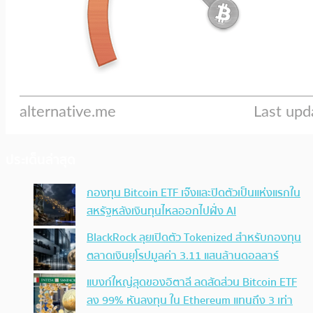
ประเด็นล่าสุด
กองทุน Bitcoin ETF เจ๊งและปิดตัวเป็นแห่งแรกใน
สหรัฐหลังเงินทุนไหลออกไปฝั่ง AI
BlackRock ลุยเปิดตัว Tokenized สำหรับกองทุน
ตลาดเงินยุโรปมูลค่า 3.11 แสนล้านดอลลาร์
แบงก์ใหญ่สุดของอิตาลี ลดสัดส่วน Bitcoin ETF
ลง 99% หันลงทุน ใน Ethereum แทนถึง 3 เท่า