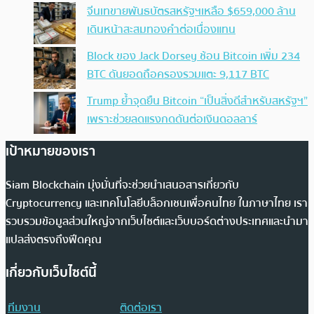
จีนเทขายพันธบัตรสหรัฐฯเหลือ $659,000 ล้าน
เดินหน้าสะสมทองคำต่อเนื่องแทน
Block ของ Jack Dorsey ช้อน Bitcoin เพิ่ม 234
BTC ดันยอดถือครองรวมแตะ 9,117 BTC
Trump ย้ำจุดยืน Bitcoin “เป็นสิ่งดีสำหรับสหรัฐฯ”
เพราะช่วยลดแรงกดดันต่อเงินดอลลาร์
เป้าหมายของเรา
Siam Blockchain มุ่งมั่นที่จะช่วยนำเสนอสารเกี่ยวกับ
Cryptocurrency และเทคโนโลยีบล็อกเชนเพื่อคนไทย ในภาษาไทย เรา
รวบรวมข้อมูลส่วนใหญ่จากเว็บไซต์และเว็บบอร์ดต่างประเทศและนำมา
แปลส่งตรงถึงฟีดคุณ
เกี่ยวกับเว็บไซต์นี้
ทีมงาน
ติดต่อเรา