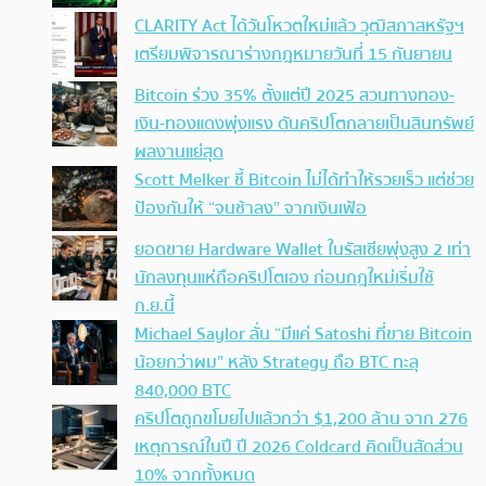
CLARITY Act ได้วันโหวตใหม่แล้ว วุฒิสภาสหรัฐฯ
เตรียมพิจารณาร่างกฎหมายวันที่ 15 กันยายน
Bitcoin ร่วง 35% ตั้งแต่ปี 2025 สวนทางทอง-
เงิน-ทองแดงพุ่งแรง ดันคริปโตกลายเป็นสินทรัพย์
ผลงานแย่สุด
Scott Melker ชี้ Bitcoin ไม่ได้ทำให้รวยเร็ว แต่ช่วย
ป้องกันให้ “จนช้าลง” จากเงินเฟ้อ
ยอดขาย Hardware Wallet ในรัสเซียพุ่งสูง 2 เท่า
นักลงทุนแห่ถือคริปโตเอง ก่อนกฎใหม่เริ่มใช้
ก.ย.นี้
Michael Saylor ลั่น “มีแค่ Satoshi ที่ขาย Bitcoin
น้อยกว่าผม” หลัง Strategy ถือ BTC ทะลุ
840,000 BTC
คริปโตถูกขโมยไปแล้วกว่า $1,200 ล้าน จาก 276
เหตุการณ์ในปี ปี 2026 Coldcard คิดเป็นสัดส่วน
10% จากทั้งหมด