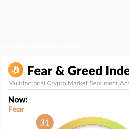
สภาวะตลาด (ความกลัว vs ความโลภ)