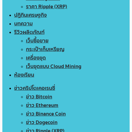
ราคา Ripple (XRP)
ปฏิทินเศรษฐกิจ
บทความ
รีวิวผลิตภัณฑ์
เว็บซื้อขาย
กระเป๋าเก็บเหรียญ
เครื่องขุด
เว็บขุดแบบ Cloud Mining
ห้องเรียน
ข่าวคริปโตเคอเรนซี่
ข่าว Bitcoin
ข่าว Ethereum
ข่าว Binance Coin
ข่าว Dogecoin
ข่าว Ripple (XRP)