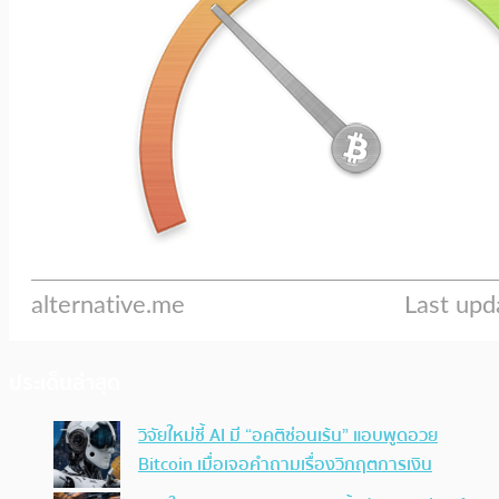
ประเด็นล่าสุด
วิจัยใหม่ชี้ AI มี “อคติซ่อนเร้น” แอบพูดอวย
Bitcoin เมื่อเจอคำถามเรื่องวิกฤตการเงิน