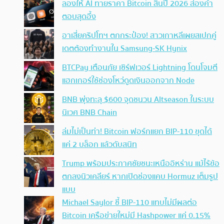
ลองให้ AI ทายราคา Bitcoin สิ้นปี 2026 ส่องคำ
ตอบสุดอึ้ง
อาเสี่ยคริปโทฯ ตกกระป๋อง! สาวเกาหลีเผยสเปกคู่
เดตต้องทำงานใน Samsung-SK Hynix
BTCPay เตือนภัย เซิร์ฟเวอร์ Lightning โดนโจมตี
แฮกเกอร์ใช้ช่องโหว่ดูดเงินออกจาก Node
BNB พุ่งทะลุ $600 จุดชนวน Altseason ในระบบ
นิเวศ BNB Chain
ล่มไม่เป็นท่า! Bitcoin ฟอร์กแยก BIP-110 ขุดได้
แค่ 2 บล็อก แล้วดับสนิท
Trump พร้อมประกาศชัยชนะเหนืออิหร่าน แม้ไร้ข้อ
ตกลงนิวเคลียร์ หากเปิดช่องแคบ Hormuz เต็มรูป
แบบ
Michael Saylor ชี้ BIP-110 แทบไม่มีผลต่อ
Bitcoin เครือข่ายใหม่มี Hashpower แค่ 0.15%