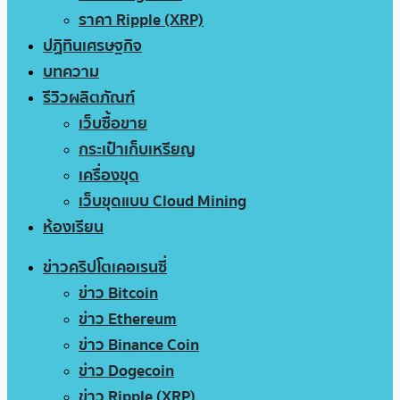
ราคา Ripple (XRP)
ปฏิทินเศรษฐกิจ
บทความ
รีวิวผลิตภัณฑ์
เว็บซื้อขาย
กระเป๋าเก็บเหรียญ
เครื่องขุด
เว็บขุดแบบ Cloud Mining
ห้องเรียน
ข่าวคริปโตเคอเรนซี่
ข่าว Bitcoin
ข่าว Ethereum
ข่าว Binance Coin
ข่าว Dogecoin
ข่าว Ripple (XRP)