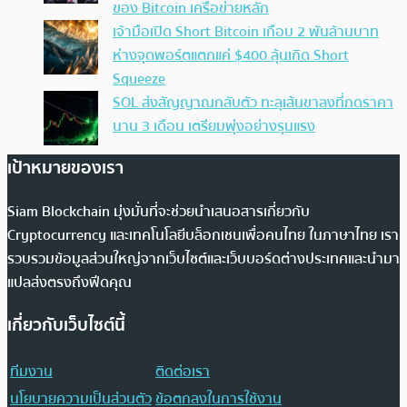
ของ Bitcoin เครือข่ายหลัก
เจ้ามือเปิด Short Bitcoin เกือบ 2 พันล้านบาท
ห่างจุดพอร์ตแตกแค่ $400 ลุ้นเกิด Short
Squeeze
SOL ส่งสัญญาณกลับตัว ทะลุเส้นขาลงที่กดราคา
นาน 3 เดือน เตรียมพุ่งอย่างรุนแรง
เป้าหมายของเรา
Siam Blockchain มุ่งมั่นที่จะช่วยนำเสนอสารเกี่ยวกับ
Cryptocurrency และเทคโนโลยีบล็อกเชนเพื่อคนไทย ในภาษาไทย เรา
รวบรวมข้อมูลส่วนใหญ่จากเว็บไซต์และเว็บบอร์ดต่างประเทศและนำมา
แปลส่งตรงถึงฟีดคุณ
เกี่ยวกับเว็บไซต์นี้
ทีมงาน
ติดต่อเรา
นโยบายความเป็นส่วนตัว
ข้อตกลงในการใช้งาน