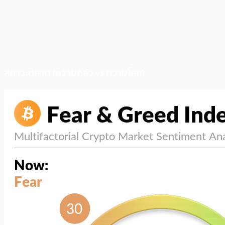
สภาวะตลาด (ความกลัว vs ความโลภ)