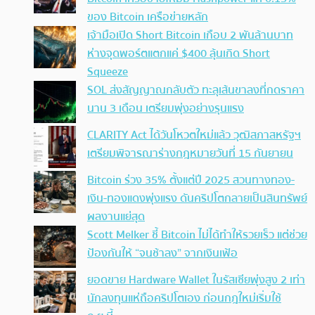
ของ Bitcoin เครือข่ายหลัก
เจ้ามือเปิด Short Bitcoin เกือบ 2 พันล้านบาท
ห่างจุดพอร์ตแตกแค่ $400 ลุ้นเกิด Short
Squeeze
SOL ส่งสัญญาณกลับตัว ทะลุเส้นขาลงที่กดราคา
นาน 3 เดือน เตรียมพุ่งอย่างรุนแรง
CLARITY Act ได้วันโหวตใหม่แล้ว วุฒิสภาสหรัฐฯ
เตรียมพิจารณาร่างกฎหมายวันที่ 15 กันยายน
Bitcoin ร่วง 35% ตั้งแต่ปี 2025 สวนทางทอง-
เงิน-ทองแดงพุ่งแรง ดันคริปโตกลายเป็นสินทรัพย์
ผลงานแย่สุด
Scott Melker ชี้ Bitcoin ไม่ได้ทำให้รวยเร็ว แต่ช่วย
ป้องกันให้ “จนช้าลง” จากเงินเฟ้อ
ยอดขาย Hardware Wallet ในรัสเซียพุ่งสูง 2 เท่า
นักลงทุนแห่ถือคริปโตเอง ก่อนกฎใหม่เริ่มใช้