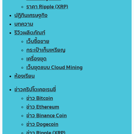
ราคา Ripple (XRP)
ปฏิทินเศรษฐกิจ
บทความ
รีวิวผลิตภัณฑ์
เว็บซื้อขาย
กระเป๋าเก็บเหรียญ
เครื่องขุด
เว็บขุดแบบ Cloud Mining
ห้องเรียน
ข่าวคริปโตเคอเรนซี่
ข่าว Bitcoin
ข่าว Ethereum
ข่าว Binance Coin
ข่าว Dogecoin
ข่าว Ripple (XRP)