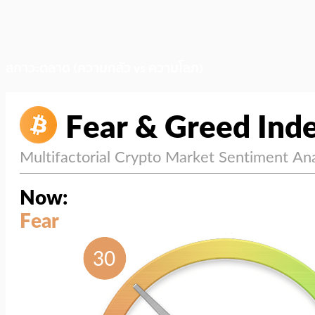
สภาวะตลาด (ความกลัว vs ความโลภ)