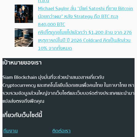
ก.ย.นี้
Michael Saylor ลั่น “มีแค่ Satoshi ที่ขาย Bitcoin
น้อยกว่าผม” หลัง Strategy ถือ BTC ทะลุ
840,000 BTC
คริปโตถูกขโมยไปแล้วกว่า $1,200 ล้าน จาก 276
เหตุการณ์ในปี ปี 2026 Coldcard คิดเป็นสัดส่วน
10% จากทั้งหมด
เป้าหมายของเรา
Siam Blockchain มุ่งมั่นที่จะช่วยนำเสนอสารเกี่ยวกับ
Cryptocurrency และเทคโนโลยีบล็อกเชนเพื่อคนไทย ในภาษาไทย เรา
รวบรวมข้อมูลส่วนใหญ่จากเว็บไซต์และเว็บบอร์ดต่างประเทศและนำมา
แปลส่งตรงถึงฟีดคุณ
เกี่ยวกับเว็บไซต์นี้
ทีมงาน
ติดต่อเรา