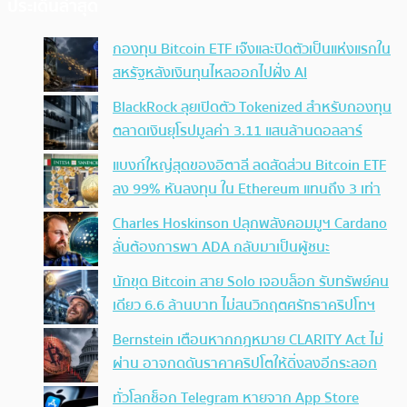
ประเด็นล่าสุด
กองทุน Bitcoin ETF เจ๊งและปิดตัวเป็นแห่งแรกใน
สหรัฐหลังเงินทุนไหลออกไปฝั่ง AI
BlackRock ลุยเปิดตัว Tokenized สำหรับกองทุน
ตลาดเงินยุโรปมูลค่า 3.11 แสนล้านดอลลาร์
แบงก์ใหญ่สุดของอิตาลี ลดสัดส่วน Bitcoin ETF
ลง 99% หันลงทุน ใน Ethereum แทนถึง 3 เท่า
Charles Hoskinson ปลุกพลังคอมมูฯ Cardano
ลั่นต้องการพา ADA กลับมาเป็นผู้ชนะ
นักขุด Bitcoin สาย Solo เจอบล็อก รับทรัพย์คน
เดียว 6.6 ล้านบาท ไม่สนวิกฤตศรัทธาคริปโทฯ
Bernstein เตือนหากกฎหมาย CLARITY Act ไม่
ผ่าน อาจกดดันราคาคริปโตให้ดิ่งลงอีกระลอก
ทั่วโลกช็อก Telegram หายจาก App Store