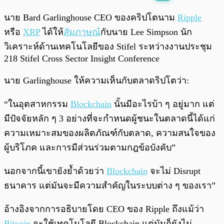
พร้อมเล่น
0:00
/
0:00
นาย Bard Garlinghouse CEO ของคริปโตนาม
Ripple
หรือ
XRP
ได้ให้
สัมภาษณ์
กับนาย Lee Simpson นัก
วิเคราะห์ด้านเทคโนโลยีของ Stifel ระหว่างงานประชุม
218 Stifel Cross Sector Insight Conference
นาย Garlinghouse ให้ความเห็นกับตลาดริปโตว่า:
“ในอุตสาหกรรม
Blockchain
นั้นมีอะไรบ้า ๆ อยู่มาก แต่
มีปัจจัยหลัก ๆ 3 อย่างที่จะกำหนดผู้ชนะในตลาดนี้ได้แก่
ความเหมาะสมของผลิตภัณฑ์กับตลาด, ความสนใจของ
ผู้บริโภค และการมีส่วนร่วมตามกฎข้อบังคับ”
นอกจากนี้เขายังย้ำด้วยว่า
Blockchain
จะไม่ Disrupt
ธนาคาร แต่มันจะมีความสำคัญในระบบต่าง ๆ ของเรา”
อ้างอิงจากการอธิบายโดย CEO ของ Ripple ถึงแม้ว่า
Bitcoin
จะใช้เทคโนโลยี Blockchain แต่มันก็ยังไม่