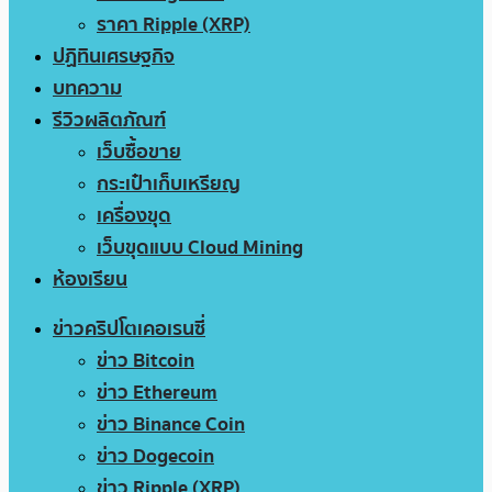
ราคา Ripple (XRP)
ปฏิทินเศรษฐกิจ
บทความ
รีวิวผลิตภัณฑ์
เว็บซื้อขาย
กระเป๋าเก็บเหรียญ
เครื่องขุด
เว็บขุดแบบ Cloud Mining
ห้องเรียน
ข่าวคริปโตเคอเรนซี่
ข่าว Bitcoin
ข่าว Ethereum
ข่าว Binance Coin
ข่าว Dogecoin
ข่าว Ripple (XRP)