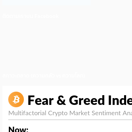
ติดตามเราบน Facebook
สภาวะตลาด (ความกลัว vs ความโลภ)