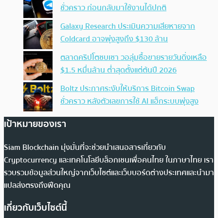
ชั่วคราว ก่อนกลับมาใช้งานได้ปกติ
Galaxy Research ประเมินความเสียหายจาก
Coldcard อาจพุ่งสูงถึง $130 ล้าน
ตลาดคริปโตซบเซา วอลุ่มซื้อขายรายวันดิ่งเหลือ
$1.5 หมื่นล้าน ต่ำสุดตั้งแต่ต้นปี 2026
Boltz ประกาศระงับให้บริการ Bitcoin Swap
ชั่วคราว หลังตัวเลขการใช้ AI แฮ็กระบบพุ่งสูง
เป้าหมายของเรา
Siam Blockchain มุ่งมั่นที่จะช่วยนำเสนอสารเกี่ยวกับ
Cryptocurrency และเทคโนโลยีบล็อกเชนเพื่อคนไทย ในภาษาไทย เรา
รวบรวมข้อมูลส่วนใหญ่จากเว็บไซต์และเว็บบอร์ดต่างประเทศและนำมา
แปลส่งตรงถึงฟีดคุณ
เกี่ยวกับเว็บไซต์นี้