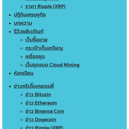
ราคา Ripple (XRP)
ปฏิทินเศรษฐกิจ
บทความ
รีวิวผลิตภัณฑ์
เว็บซื้อขาย
กระเป๋าเก็บเหรียญ
เครื่องขุด
เว็บขุดแบบ Cloud Mining
ห้องเรียน
ข่าวคริปโตเคอเรนซี่
ข่าว Bitcoin
ข่าว Ethereum
ข่าว Binance Coin
ข่าว Dogecoin
ข่าว Ripple (XRP)