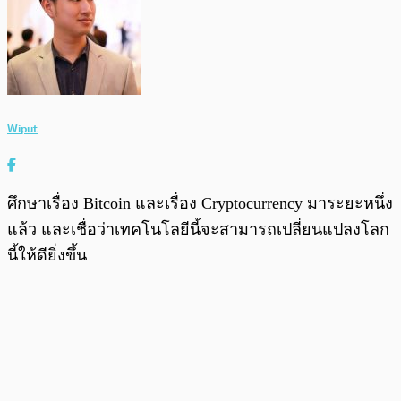
Wiput
ศึกษาเรื่อง Bitcoin และเรื่อง Cryptocurrency มาระยะหนึ่ง
แล้ว และเชื่อว่าเทคโนโลยีนี้จะสามารถเปลี่ยนแปลงโลก
นี้ให้ดียิ่งขึ้น