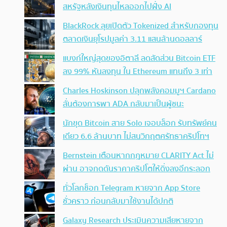
สหรัฐหลังเงินทุนไหลออกไปฝั่ง AI
BlackRock ลุยเปิดตัว Tokenized สำหรับกองทุน
ตลาดเงินยุโรปมูลค่า 3.11 แสนล้านดอลลาร์
แบงก์ใหญ่สุดของอิตาลี ลดสัดส่วน Bitcoin ETF
ลง 99% หันลงทุน ใน Ethereum แทนถึง 3 เท่า
Charles Hoskinson ปลุกพลังคอมมูฯ Cardano
ลั่นต้องการพา ADA กลับมาเป็นผู้ชนะ
นักขุด Bitcoin สาย Solo เจอบล็อก รับทรัพย์คน
เดียว 6.6 ล้านบาท ไม่สนวิกฤตศรัทธาคริปโทฯ
Bernstein เตือนหากกฎหมาย CLARITY Act ไม่
ผ่าน อาจกดดันราคาคริปโตให้ดิ่งลงอีกระลอก
ทั่วโลกช็อก Telegram หายจาก App Store
ชั่วคราว ก่อนกลับมาใช้งานได้ปกติ
Galaxy Research ประเมินความเสียหายจาก