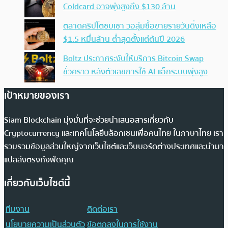
Coldcard อาจพุ่งสูงถึง $130 ล้าน
ตลาดคริปโตซบเซา วอลุ่มซื้อขายรายวันดิ่งเหลือ
$1.5 หมื่นล้าน ต่ำสุดตั้งแต่ต้นปี 2026
Boltz ประกาศระงับให้บริการ Bitcoin Swap
ชั่วคราว หลังตัวเลขการใช้ AI แฮ็กระบบพุ่งสูง
เป้าหมายของเรา
Siam Blockchain มุ่งมั่นที่จะช่วยนำเสนอสารเกี่ยวกับ
Cryptocurrency และเทคโนโลยีบล็อกเชนเพื่อคนไทย ในภาษาไทย เรา
รวบรวมข้อมูลส่วนใหญ่จากเว็บไซต์และเว็บบอร์ดต่างประเทศและนำมา
แปลส่งตรงถึงฟีดคุณ
เกี่ยวกับเว็บไซต์นี้
ทีมงาน
ติดต่อเรา
นโยบายความเป็นส่วนตัว
ข้อตกลงในการใช้งาน