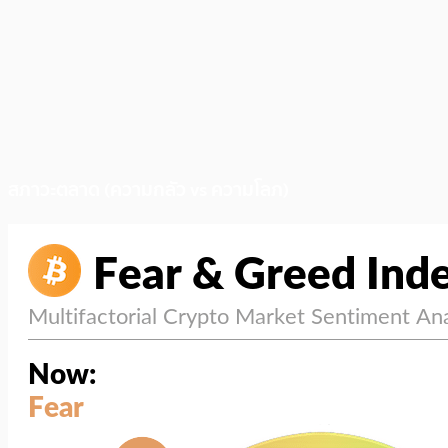
สภาวะตลาด (ความกลัว vs ความโลภ)