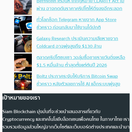
Bernstein เตือนหากกฎหมาย CLARITY Act ไม่
ผ่าน อาจกดดันราคาคริปโตให้ดิ่งลงอีกระลอก
ทั่วโลกช็อก Telegram หายจาก App Store
ชั่วคราว ก่อนกลับมาใช้งานได้ปกติ
Galaxy Research ประเมินความเสียหายจาก
Coldcard อาจพุ่งสูงถึง $130 ล้าน
ตลาดคริปโตซบเซา วอลุ่มซื้อขายรายวันดิ่งเหลือ
$1.5 หมื่นล้าน ต่ำสุดตั้งแต่ต้นปี 2026
Boltz ประกาศระงับให้บริการ Bitcoin Swap
ชั่วคราว หลังตัวเลขการใช้ AI แฮ็กระบบพุ่งสูง
เป้าหมายของเรา
Siam Blockchain มุ่งมั่นที่จะช่วยนำเสนอสารเกี่ยวกับ
Cryptocurrency และเทคโนโลยีบล็อกเชนเพื่อคนไทย ในภาษาไทย เรา
รวบรวมข้อมูลส่วนใหญ่จากเว็บไซต์และเว็บบอร์ดต่างประเทศและนำมา