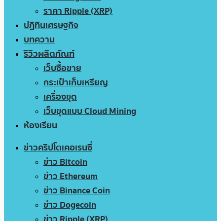
ราคา Ripple (XRP)
ปฏิทินเศรษฐกิจ
บทความ
รีวิวผลิตภัณฑ์
เว็บซื้อขาย
กระเป๋าเก็บเหรียญ
เครื่องขุด
เว็บขุดแบบ Cloud Mining
ห้องเรียน
ข่าวคริปโตเคอเรนซี่
ข่าว Bitcoin
ข่าว Ethereum
ข่าว Binance Coin
ข่าว Dogecoin
ข่าว Ripple (XRP)