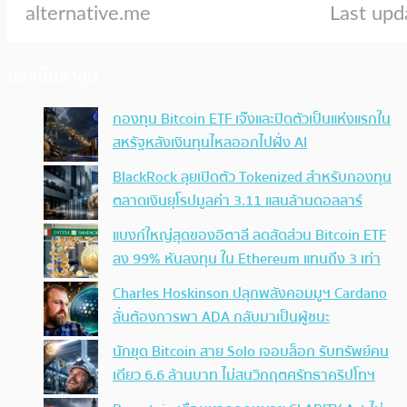
ประเด็นล่าสุด
กองทุน Bitcoin ETF เจ๊งและปิดตัวเป็นแห่งแรกใน
สหรัฐหลังเงินทุนไหลออกไปฝั่ง AI
BlackRock ลุยเปิดตัว Tokenized สำหรับกองทุน
ตลาดเงินยุโรปมูลค่า 3.11 แสนล้านดอลลาร์
แบงก์ใหญ่สุดของอิตาลี ลดสัดส่วน Bitcoin ETF
ลง 99% หันลงทุน ใน Ethereum แทนถึง 3 เท่า
Charles Hoskinson ปลุกพลังคอมมูฯ Cardano
ลั่นต้องการพา ADA กลับมาเป็นผู้ชนะ
นักขุด Bitcoin สาย Solo เจอบล็อก รับทรัพย์คน
เดียว 6.6 ล้านบาท ไม่สนวิกฤตศรัทธาคริปโทฯ