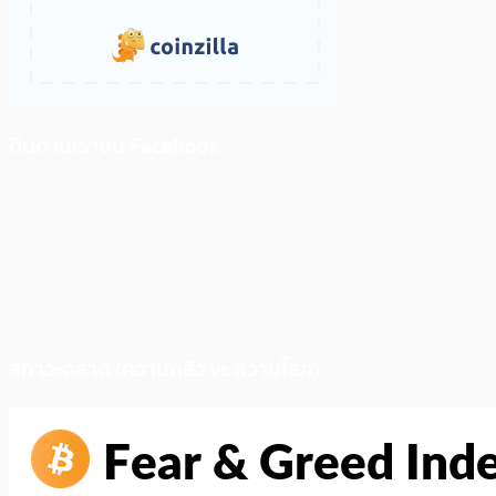
ติดตามเราบน Facebook
สภาวะตลาด (ความกลัว vs ความโลภ)